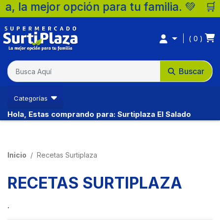
pción para tu familia. 💚 🛒 Supermercado
Ventas Ibague
0
(57) 3213794333
Buscar
Categorías
Hola, Estas comprando para: Surtiplaza El Salado
Inicio
Recetas Surtiplaza
RECETAS SURTIPLAZA
Ventas Neiva
.