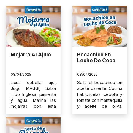
(57) 3202362042
Mojarra Al Ajillo
Bocachico En
Leche De Coco
08/04/2025
08/04/2025
Licúa cebolla, ajo,
Sella el bocachico en
Jugo MAGGI, Salsa
aceite caliente. Cocina
Tipo Inglesa, pimienta
habichuelas, cebolla y
y agua. Marina las
tomate con mantequilla
mojarras con esta
y aceite de oliva.
mezcla por 2 horas.
Agrega agua y cocina
Prepara un aceite con
5 minutos más. Añade
ajo, chiles guajillo...
el boca...