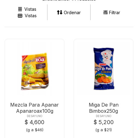
Vistas
Ordenar
Filtrar
Vistas
Mezcla Para Apanar
Miga De Pan
Apanaroax100g
Bimbox250g
DESAYUNO
DESAYUNO
$ 4,600
$ 5,200
(g a $46)
(g a $21)