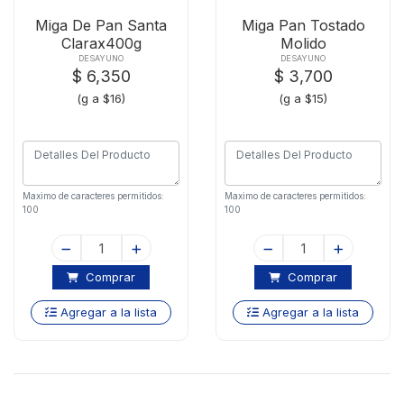
Miga De Pan Santa
Miga Pan Tostado
Clarax400g
Molido
Comapanx250gr
DESAYUNO
DESAYUNO
$ 6,350
$ 3,700
(g a $16)
(g a $15)
Maximo de caracteres permitidos:
Maximo de caracteres permitidos:
100
100
Comprar
Comprar
Agregar a la lista
Agregar a la lista