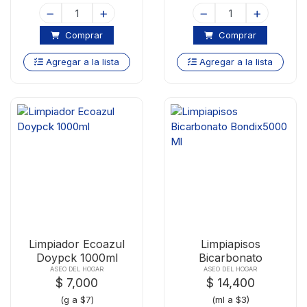
Comprar
Comprar
Agregar a la lista
Agregar a la lista
Limpiador Ecoazul
Limpiapisos
Doypck 1000ml
Bicarbonato
Bondix5000 Ml
ASEO DEL HOGAR
ASEO DEL HOGAR
$ 7,000
$ 14,400
(g a $7)
(ml a $3)