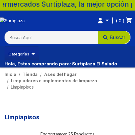
Surtiplaza, la mejor opción para tu famil
0
Buscar
Categorías
Hola, Estas comprando para: Surtiplaza El Salado
Inicio
Tienda
Aseo del hogar
Limpiadores e implementos de limpieza
Limpiapisos
Limpiapisos
Encontramos:
25 Productos