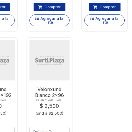
rar
Comprar
Comprar
 a la
Agregar a la
Agregar a la
lista
lista
und
Velonxund
0x192
Blanco 2x96
EDADES
HOGAR Y VARIEDADES
0
$ 2,500
850)
(und a $2,500)