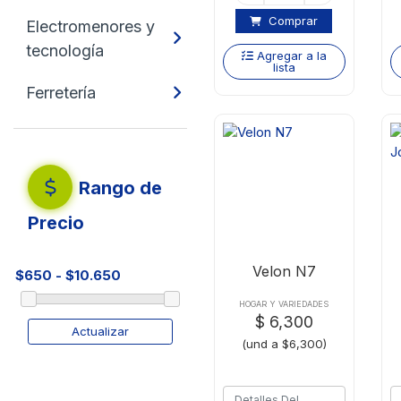
Comprar
Electromenores y
tecnología
Agregar a la
lista
Ferretería
Rango de
Precio
Velon N7
HOGAR Y VARIEDADES
$ 6,300
Actualizar
(und a $6,300)