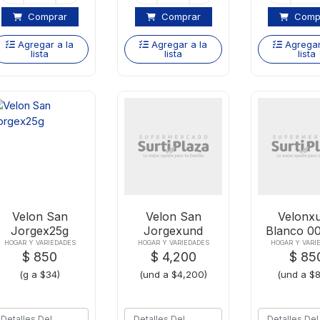
Comprar
Comprar
Comp
Agregar a la
Agregar a la
Agregar
lista
lista
lista
Velon San
Velon San
Velonx
Jorgex25g
Jorgexund
Blanco 0
HOGAR Y VARIEDADES
HOGAR Y VARIEDADES
HOGAR Y VARI
$ 850
$ 4,200
$ 85
(g a $34)
(und a $4,200)
(und a $