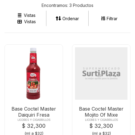
Encontramos:
3 Productos
Vistas
Ordenar
Filtrar
Vistas
Base Coctel Master
Base Coctel Master
Daiquiri Fresa
Mojito Of Mixe
X1000ml
X1000ml
LICORES Y CIGARRILLOS
LICORES Y CIGARRILLOS
$ 32,300
$ 32,300
(ml a $32)
(ml a $32)