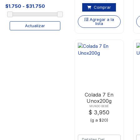
Comprar
Agregar a la
lista
Actualizar
Colada 7 En
Unox200g
MUNDO BEBÉ
$ 3,950
(g a $20)