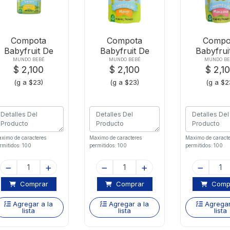
Compota
Compota
Compo
Babyfruit De
Babyfruit De
Babyfrui
Durazno X90g
Mango X90g
Manzana
MUNDO BEBÉ
MUNDO BEBÉ
MUNDO BE
$ 2,100
$ 2,100
$ 2,1
(g a $23)
(g a $23)
(g a $2
ximo de caracteres
Maximo de caracteres
Maximo de caracte
rmitidos: 100
permitidos: 100
permitidos: 100
Comprar
Comprar
Comp
Agregar a la
Agregar a la
Agregar
lista
lista
lista