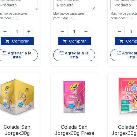
ximo de caracteres
Maximo de caracteres
Maximo de caracte
rmitidos: 100
permitidos: 100
permitidos: 100
Comprar
Comprar
Comp
Agregar a la
Agregar a la
Agregar
lista
lista
lista
Colada San
Colada San
Colada 
Jorgex30g
Jorgex30g Fresa
Jorgex30g