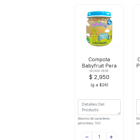
Compota
Babyfruit Pera
P
X113g
MUNDO BEBÉ
$ 2,950
(g a $26)
Maximo de caracteres
Ma
permitidos: 100
pe