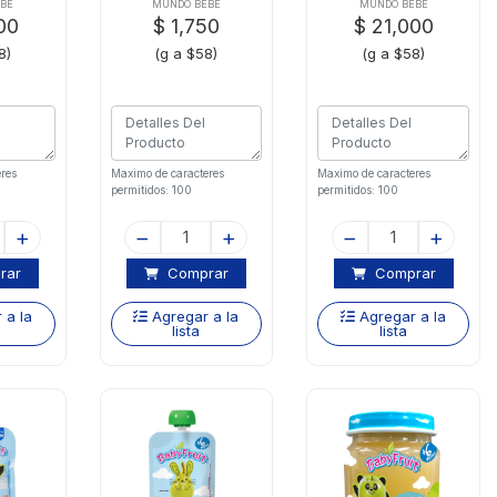
nd
12 Und
BÉ
MUNDO BEBÉ
MUNDO BEBÉ
00
$ 1,750
$ 21,000
8)
(g a $58)
(g a $58)
res
Maximo de caracteres
Maximo de caracteres
permitidos: 100
permitidos: 100
rar
Comprar
Comprar
 a la
Agregar a la
Agregar a la
lista
lista