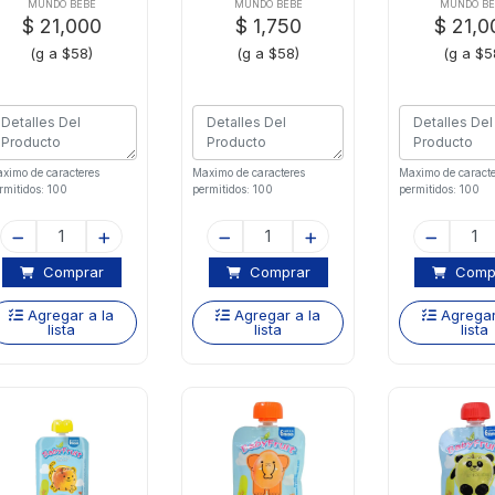
anano X 12 Und
X 12 U
MUNDO BEBÉ
MUNDO BEBÉ
MUNDO BE
$ 21,000
$ 1,750
$ 21,0
(g a $58)
(g a $58)
(g a $5
ximo de caracteres
Maximo de caracteres
Maximo de caracte
rmitidos: 100
permitidos: 100
permitidos: 100
Comprar
Comprar
Comp
Agregar a la
Agregar a la
Agregar
lista
lista
lista