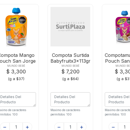
Compota Mango
Compota Surtida
Compotam
ouch San Jorge
Babyfruitx3x113gr-
Pouch San
X90g
tripac
X90
MUNDO BEBÉ
MUNDO BEBÉ
MUNDO BE
$ 3,300
$ 7,200
$ 3,3
(g a $37)
(g a $64)
(g a $3
ximo de caracteres
Maximo de caracteres
Maximo de caracte
rmitidos: 100
permitidos: 100
permitidos: 100