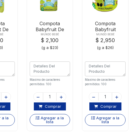
ta
Compota
Compota
t De
Babyfruit De
Babyfruit
 X90g
Pera X90g
Manzana X113g
BÉ
MUNDO BEBÉ
MUNDO BEBÉ
00
$ 2,100
$ 2,950
3)
(g a $23)
(g a $26)
res
Maximo de caracteres
Maximo de caracteres
permitidos: 100
permitidos: 100
rar
Comprar
Comprar
 a la
Agregar a la
Agregar a la
lista
lista