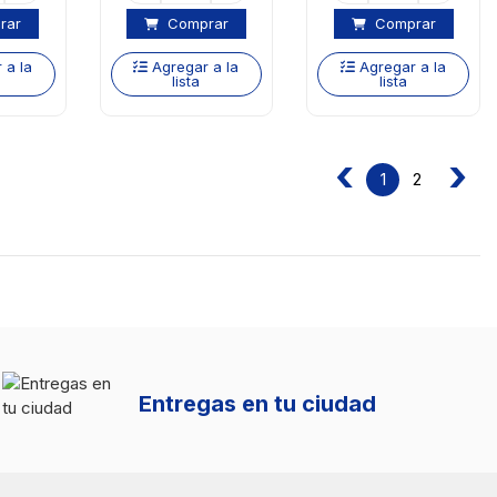
rar
Comprar
Comprar
 a la
Agregar a la
Agregar a la
lista
lista
‹
›
2
1
Entregas en tu ciudad