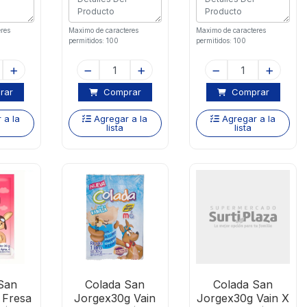
res
Maximo de caracteres
Maximo de caracteres
permitidos: 100
permitidos: 100
rar
Comprar
Comprar
 a la
Agregar a la
Agregar a la
lista
lista
San
Colada San
Colada San
 Fresa
Jorgex30g Vain
Jorgex30g Vain X