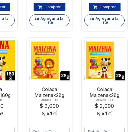
rar
Comprar
Comprar
 a la
Agregar a la
Agregar a la
lista
lista
a
Colada
Colada
180g
Maizenax28g
Maizenax28g
la
Arequipe
Vainilla
BÉ
MUNDO BEBÉ
MUNDO BEBÉ
50
$ 2,000
$ 2,000
9)
(g a $71)
(g a $71)