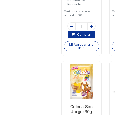
Maximo de caracteres
Ma
permitidos: 100
pe
Comprar
Agregar a la
lista
Colada San
Jorgex30g