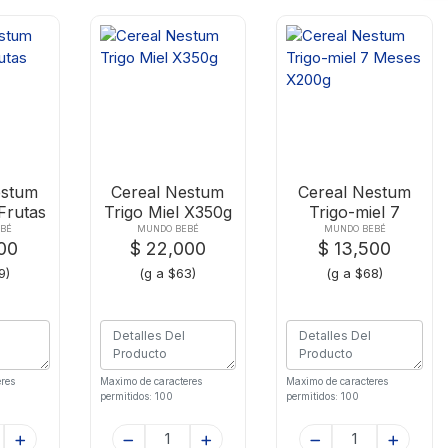
estum
Cereal Nestum
Cereal Nestum
Frutas
Trigo Miel X350g
Trigo-miel 7
g
Meses X200g
BÉ
MUNDO BEBÉ
MUNDO BEBÉ
00
$ 22,000
$ 13,500
9)
(g a $63)
(g a $68)
res
Maximo de caracteres
Maximo de caracteres
permitidos: 100
permitidos: 100