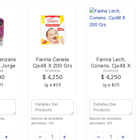
anzana
Farina Canela
Farina Lech.
 Jorge
Cjx48 X 200 Grs
Conens. Cjx48 X
g
200 Grs
BÉ
DESPENSA
DESPENSA
00
$ 4,250
$ 4,250
7)
(g a $21)
(g a $21)
res
Maximo de caracteres
Maximo de caracteres
permitidos: 100
permitidos: 100