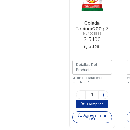
Colada
Toningx200g 7
Cereales Fresa
MUNDO BEBÉ
$ 5,100
(g a $26)
Maximo de caracteres
Ma
permitidos: 100
pe
Comprar
Agregar a la
lista