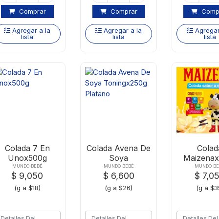
Comprar
Comprar
Comp
Agregar a la
Agregar a la
Agregar
lista
lista
lista
Colada 7 En
Colada Avena De
Colad
Unox500g
Soya
Maizenax
Toningx250g
Vainil
MUNDO BEBÉ
MUNDO BEBÉ
MUNDO BE
$ 9,050
$ 6,600
$ 7,0
Platano
(g a $18)
(g a $26)
(g a $3