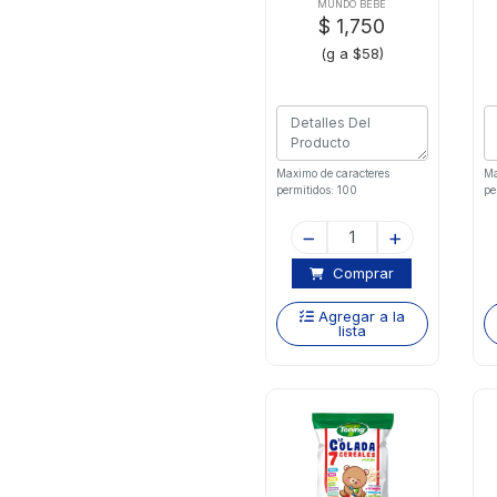
Banano
B
MUNDO BEBÉ
$ 1,750
(g a $58)
Maximo de caracteres
Ma
permitidos: 100
pe
Comprar
Agregar a la
lista