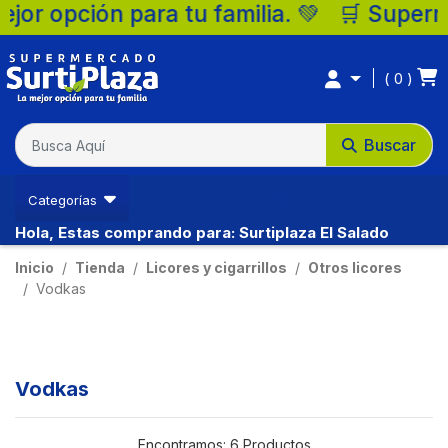
milia. 💚 🛒 Supermercados Surtiplaza, la 
0
Buscar
Categorías
Hola, Estas comprando para: Surtiplaza El Salado
Inicio
Tienda
Licores y cigarrillos
Otros licores
Vodkas
Vodkas
Encontramos:
6 Productos