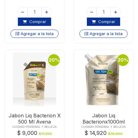
Comprar
Comprar
Agregar a la lista
Agregar a la lista
20%
20%
Jabon Liq Bacterion X
Jabon Liq
500 Ml Avena
Bacterionx1000ml
Avena
CUIDADO PERSONAL Y BELLEZA
CUIDADO PERSONAL Y BELLEZA
$ 9,000
$ 14,920
$11,250
$18,650