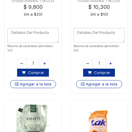
Pack
Amaticx1000
CUIDADO PERSONAL Y BELLEZA
CUIDADO PERSONAL Y BELLEZA
$ 9,800
$ 10,300
(ml a $20)
(ml a $10)
Maximo de caracteres permitidos:
Maximo de caracteres permitidos:
100
100
Comprar
Comprar
Agregar a la lista
Agregar a la lista