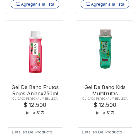
Agregar a la lista
Agregar a la lista
Gel De Bano Frutos
Gel De Bano Kids
Rojos Anianx750ml
Multifrutas
Anianx750ml
CUIDADO PERSONAL Y BELLEZA
CUIDADO PERSONAL Y BELLEZA
$ 12,500
$ 12,500
(ml a $17)
(ml a $17)