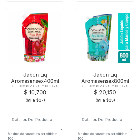
Jabon Liq
Jabon Liq
Aromasensex400ml
Aromasensex800ml
Frutos Rojos D-
Aqua Bambu D-
CUIDADO PERSONAL Y BELLEZA
CUIDADO PERSONAL Y BELLEZA
$ 10,700
$ 20,150
(ml a $27)
(ml a $25)
Maximo de caracteres permitidos:
Maximo de caracteres permitidos:
100
100