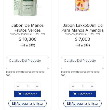
Jabon De Manos
Jabon Lakx500ml Liq
Frutos Verdes
Para Manos Almendra
Amaticx1000
CUIDADO PERSONAL Y BELLEZA
CUIDADO PERSONAL Y BELLEZA
$ 10,300
$ 7,000
(ml a $10)
(ml a $14)
Maximo de caracteres permitidos:
Maximo de caracteres permitidos:
100
100
Comprar
Comprar
Agregar a la lista
Agregar a la lista