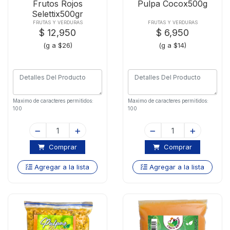
Frutos Rojos
Pulpa Cocox500g
Selettix500gr
Congelado
FRUTAS Y VERDURAS
FRUTAS Y VERDURAS
$ 12,950
$ 6,950
(g a $26)
(g a $14)
Maximo de caracteres permitidos:
Maximo de caracteres permitidos:
100
100
Comprar
Comprar
Agregar a la lista
Agregar a la lista