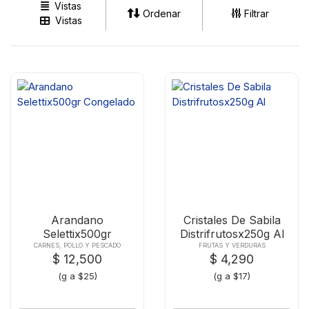
Vistas
Ordenar
Filtrar
Vistas
Arandano
Cristales De Sabila
Selettix500gr
Distrifrutosx250g Al
Congelado
CARNES, POLLO Y PESCADO
FRUTAS Y VERDURAS
$ 12,500
$ 4,290
(g a $25)
(g a $17)