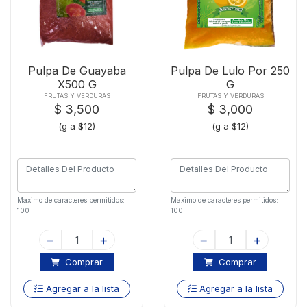
Pulpa De Guayaba
Pulpa De Lulo Por 250
X500 G
G
FRUTAS Y VERDURAS
FRUTAS Y VERDURAS
$ 3,500
$ 3,000
(g a $12)
(g a $12)
Maximo de caracteres permitidos:
Maximo de caracteres permitidos:
100
100
Comprar
Comprar
Agregar a la lista
Agregar a la lista