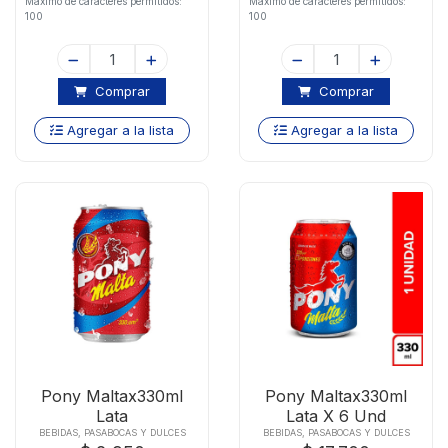
Maximo de caracteres permitidos:
Maximo de caracteres permitidos:
100
100
Comprar
Comprar
Agregar a la lista
Agregar a la lista
Pony Maltax330ml
Pony Maltax330ml
Lata
Lata X 6 Und
BEBIDAS, PASABOCAS Y DULCES
BEBIDAS, PASABOCAS Y DULCES