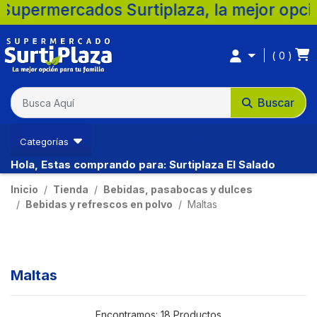
dos Surtiplaza, la mejor opción para tu f
0
Buscar
Categorías
Hola, Estas comprando para: Surtiplaza El Salado
Inicio
Tienda
Bebidas, pasabocas y dulces
Bebidas y refrescos en polvo
Maltas
Maltas
Encontramos:
18 Productos