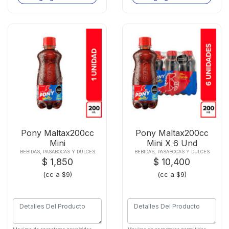
Pony Maltax200cc
Pony Maltax200cc
Mini
Mini X 6 Und
BEBIDAS, PASABOCAS Y DULCES
BEBIDAS, PASABOCAS Y DULCES
$ 1,850
$ 10,400
(cc a $9)
(cc a $9)