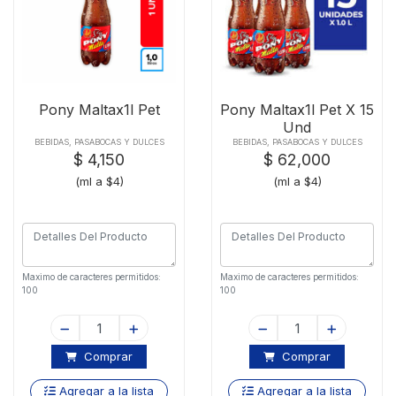
Pony Maltax1l Pet
Pony Maltax1l Pet X 15
Und
BEBIDAS, PASABOCAS Y DULCES
BEBIDAS, PASABOCAS Y DULCES
$ 4,150
$ 62,000
(ml a $4)
(ml a $4)
Maximo de caracteres permitidos:
Maximo de caracteres permitidos:
100
100
Comprar
Comprar
Agregar a la lista
Agregar a la lista