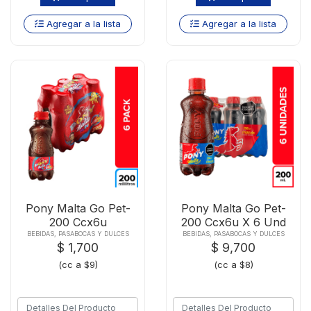
Agregar a la lista
Agregar a la lista
Pony Malta Go Pet-
Pony Malta Go Pet-
200 Ccx6u
200 Ccx6u X 6 Und
BEBIDAS, PASABOCAS Y DULCES
BEBIDAS, PASABOCAS Y DULCES
$ 1,700
$ 9,700
(cc a $9)
(cc a $8)