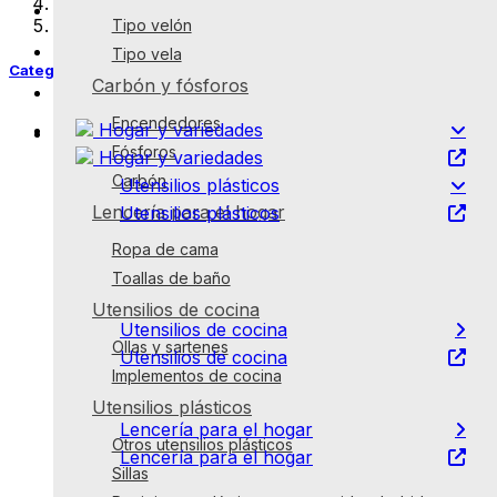
Utensilios plásticos
Frutas y Verduras
Sillas
Tipo velón
Despensa
Tipo vela
Categorías
Carbón y fósforos
Desayuno
Encendedores
Hogar y variedades
Lácteos, huevos y refrigerados
Fósforos
Hogar y variedades
Carbón
Utensilios plásticos
Lencería para el hogar
Utensilios plásticos
Recipientes plásticos para comida y
Ropa de cama
bebida
Sillas
Toallas de baño
Otros utensilios plásticos
Utensilios de cocina
Utensilios de cocina
Ollas y sartenes
Utensilios de cocina
Implementos de cocina
Implementos de cocina
Ollas y sartenes
Utensilios plásticos
Lencería para el hogar
Otros utensilios plásticos
Lencería para el hogar
Sillas
Toallas de baño