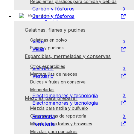
Ropa de cama
Recipientes plásticos para comida y bebida
Carbón y fósforos
Repostería
Carbón y fósforos
Carbón
Fósforos
Gelatinas, flanes y pudines
Encendedores
Gelatinas en polvo
Velas
Flanes y pudines
Velas
Tipo vela
Esparcibles, mermeladas y conservas
Tipo velón
Otros esparcibles
Vestuario
Mantequillas de nueces
Vestuario
Sandalias
Dulces y frutas en conserva
Accesorios de vestuario
Mermeladas
Electromenores y tecnología
Mezclas para preparar
Electromenores y tecnología
Mezcla para natilla y buñuelo
Electromenores
Ferretería
Otras mezclas de repostería
Ferretería
Mezclas para tortas y brownies
Pilas
Mezclas para pancakes