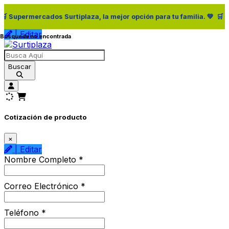
 Surtiplaza, la mejor opción para tu familia. 💚 🛒 Supermercados Su
| Editar
Busqueda no encontrada
Buscar
Cotización de producto
×
| Editar
Nombre Completo *
Correo Electrónico *
Teléfono *