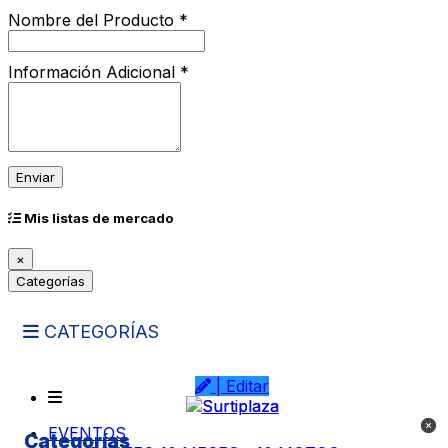
Nombre del Producto *
Información Adicional *
Enviar
Mis listas de mercado
×
Loading...
Categorías
CATEGORÍAS
| Editar
| Editar
EVENTOS
Categorías
Categorías