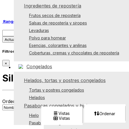
Linternas
Ingredientes de repostería
Bombillos
Frutos secos de repostería
Rango de Precio
Salsas de repostería y siropes
Levaduras
Polvo para hornear
Actualizar
Esencias, colorantes y anilinas
Filtros
Coberturas, cremas y chocolates de repostería
×
Congelados
Sillas
Helados, tortas y postres congelados
Vistas:
Tortas y postres congelados
Encontramos:
0 Productos
Helados
Ordenar Por:
Encontramos:
0 Productos
Pasabocas congelados y hielo
Vistas
Ordenar
Hielo
Vistas
Pasabocas congelados