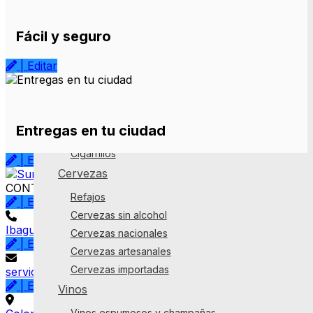
Tequilas y mezcales
Whisky
Fácil y seguro
Cremas, aperitivos y mezcladores
| Editar
Mezcladores de licor
Cremas de licor
Cigarrillos y vapeadores
Entregas en tu ciudad
Vapeadores
Cigarrillos
| Editar
Cervezas
CONTACTO
Refajos
| Editar
Cervezas sin alcohol
Ibague+57 321 3794333
-
Neiva+57 320 2362042
Cervezas nacionales
| Editar
Cervezas artesanales
Cervezas importadas
serviclientesurtiplaza@dsierra.com
| Editar
Vinos
Vinos espumosos y champañas