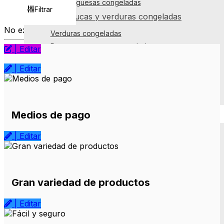
Hamburguesas congeladas
Filtrar
Papas, yucas y verduras congeladas
No existe información disponible
Verduras congeladas
Patacones y yucas congelados
| Editar
Papas congeladas
| Editar
Pastas y masas congeladas
Pastas congeladas
Medios de pago
Licores y cigarrillos
| Editar
Otros licores
Aguardiente
Brandy
Gran variedad de productos
Ron
Cognacs
| Editar
Ginebra
Vodkas