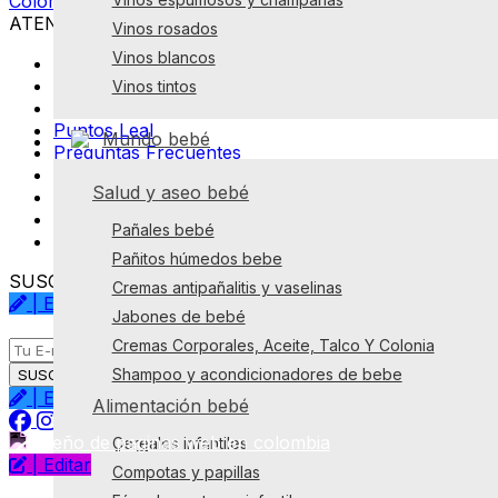
Colombia
ATENCIÓN AL CLIENTE
Vinos rosados
Vinos blancos
Tu Cuenta
Superintendencia de industria y comercio -SIC
Vinos tintos
PQRS - Radica o consulta tu solicitud
Puntos Leal
Mundo bebé
Preguntas Frecuentes
Términos y condiciones I
Salud y aseo bebé
Términos y condiciones III
Términos y condiciones III
Pañales bebé
Política de Privacidad
Pañitos húmedos bebe
SUSCRÍBETE A NUESTRO BOLETÍN
Cremas antipañalitis y vaselinas
| Editar
Jabones de bebé
Cremas Corporales, Aceite, Talco Y Colonia
Shampoo y acondicionadores de bebe
SUSCRÍBETE
| Editar
Alimentación bebé
Cereales infantiles
| Editar
Compotas y papillas