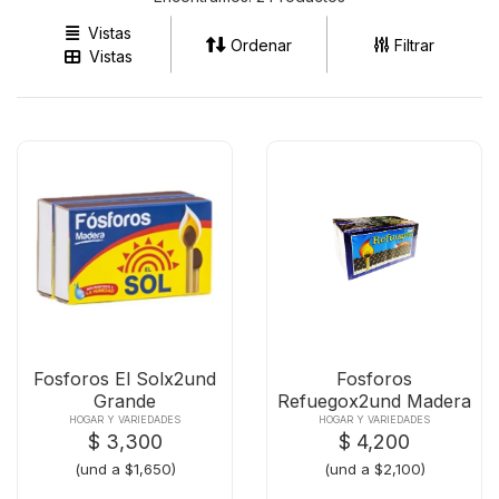
Ventas Neiva
Vistas
Ordenar
Filtrar
Vistas
(57) 3202362042
Fosforos El Solx2und
Fosforos
Grande
Refuegox2und Madera
Hogar
HOGAR Y VARIEDADES
HOGAR Y VARIEDADES
$ 3,300
$ 4,200
(und a $1,650)
(und a $2,100)