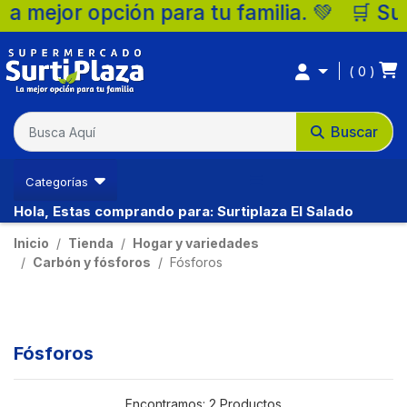
mejor opción para tu familia. 💚 🛒 Super
0
Buscar
Ventas Ibague
Categorías
Hola, Estas comprando para: Surtiplaza El Salado
(57) 3213794333
Inicio
Tienda
Hogar y variedades
Carbón y fósforos
Fósforos
Fósforos
Encontramos:
2 Productos