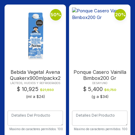
50%
20%
Bebida Vegetal Avena
Ponque Casero Vainilla
Quakerx900mlpackx2
Bimbox200 Gr
LÁCTEOS, HUEVOS Y REFRIGERADOS
DESAYUNO
$ 10,925
$ 5,400
$21,850
$6,750
(ml a $24)
(g a $34)
Maximo de caracteres permitidos: 100
Maximo de caracteres permitidos: 100