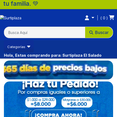
lia. 💚
0
Buscar
Categorías
Hola, Estas comprando para: Surtiplaza El Salado