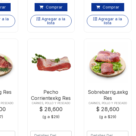
rar
Comprar
Comprar
 a la
Agregar a la
Agregar a la
lista
lista
g Res
Pecho
Sobrebarrig.axkg
Corrientexkg Res
Res
Y PESCADO
CARNES, POLLO Y PESCADO
CARNES, POLLO Y PESCADO
900
$ 28,600
$ 28,600
7)
(g a $29)
(g a $29)