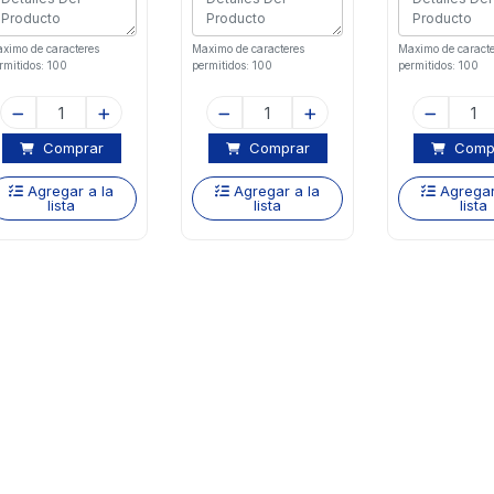
ximo de caracteres
Maximo de caracteres
Maximo de caracte
rmitidos: 100
permitidos: 100
permitidos: 100
Comprar
Comprar
Comp
Agregar a la
Agregar a la
Agregar
lista
lista
lista