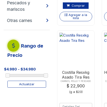
Pescados y
Comprar
mariscos
Agregar a la
lista
Otras carnes
Rango de
Precio
Costilla Resxkg
H
Asado Tira Res
CARNES, POLLO Y PESCADO
C
Actualizar
$ 22,900
(g a $23)