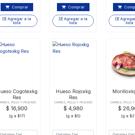
Comprar
Comprar
Comp
Agregar a la
Agregar a la
Agregar
lista
lista
lista
ueso Cogotexkg
Hueso Rojoxkg
Morilloxk
Res
Res
ARNES, POLLO Y PESCADO
CARNES, POLLO Y PESCADO
CARNES, POLLO 
$ 16,900
$ 4,980
$ 26,
(g a $17)
(g a $5)
(g a $2