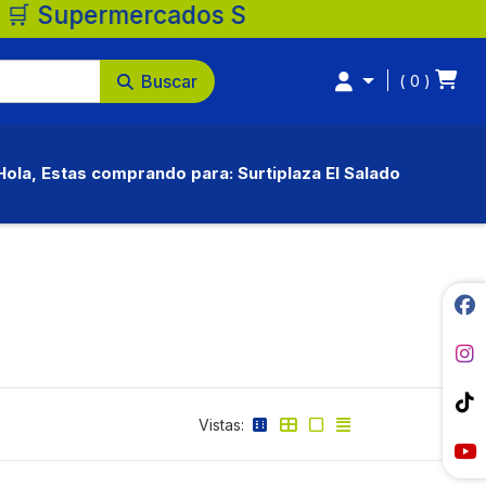
rcados Surtiplaza, la mejor opción para tu
Buscar
0
Hola, Estas comprando para: Surtiplaza El Salado
Vistas: