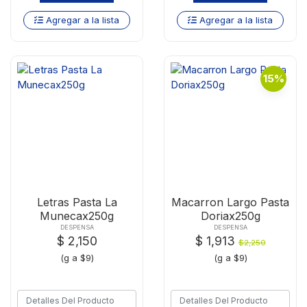
Agregar a la lista
Agregar a la lista
15%
Letras Pasta La
Macarron Largo Pasta
Munecax250g
Doriax250g
DESPENSA
DESPENSA
$ 2,150
$ 1,913
$2,250
(g a $9)
(g a $9)