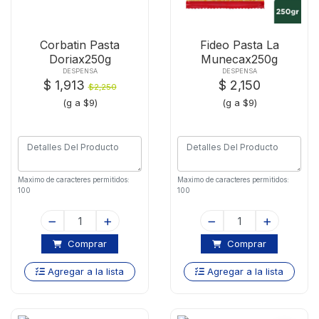
Corbatin Pasta
Fideo Pasta La
Doriax250g
Munecax250g
DESPENSA
DESPENSA
$ 1,913
$ 2,150
$2,250
(g a $9)
(g a $9)
Maximo de caracteres permitidos:
Maximo de caracteres permitidos:
100
100
Comprar
Comprar
Agregar a la lista
Agregar a la lista