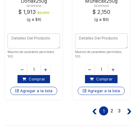
Doriax250g
Munecax250g
DESPENSA
DESPENSA
$ 1,913
$ 2,150
$2,250
(g a $9)
(g a $9)
Maximo de caracteres permitidos:
Maximo de caracteres permitidos:
100
100
Comprar
Comprar
Agregar a la lista
Agregar a la lista
‹
›
2
3
1