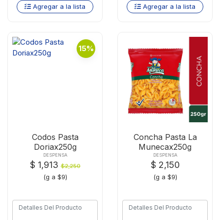
Agregar a la lista
Agregar a la lista
15%
Codos Pasta
Concha Pasta La
Doriax250g
Munecax250g
DESPENSA
DESPENSA
$ 1,913
$ 2,150
$2,250
(g a $9)
(g a $9)