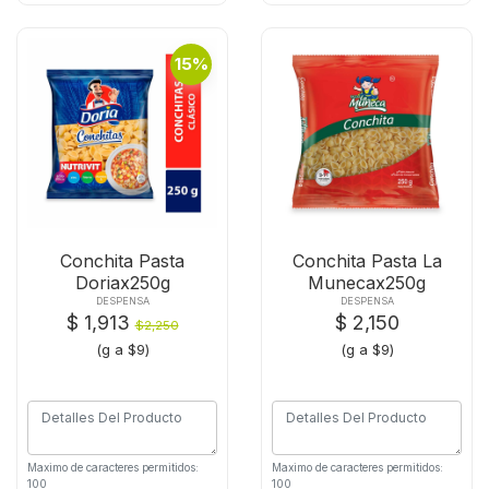
15%
Conchita Pasta
Conchita Pasta La
Doriax250g
Munecax250g
DESPENSA
DESPENSA
$ 1,913
$ 2,150
$2,250
(g a $9)
(g a $9)
Maximo de caracteres permitidos:
Maximo de caracteres permitidos:
100
100