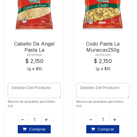
Cabello De Angel
Codo Pasta La
Pasta La
Munecax250g
Munecax250g
DESPENSA
DESPENSA
$ 2,150
$ 2,150
(g a $9)
(g a $9)
Maximo de caracteres permitidos:
Maximo de caracteres permitidos:
100
100
Comprar
Comprar