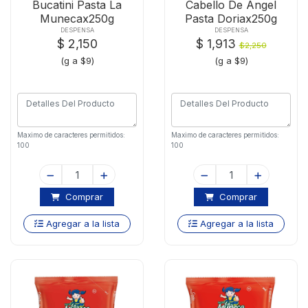
Bucatini Pasta La
Cabello De Angel
Munecax250g
Pasta Doriax250g
DESPENSA
DESPENSA
$ 2,150
$ 1,913
$2,250
(g a $9)
(g a $9)
Maximo de caracteres permitidos:
Maximo de caracteres permitidos:
100
100
Comprar
Comprar
Agregar a la lista
Agregar a la lista