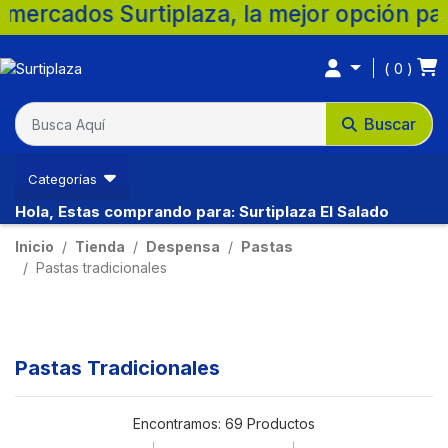
rtiplaza, la mejor opción para tu familia.
0
Buscar
Categorías
Hola, Estas comprando para: Surtiplaza El Salado
Inicio
Tienda
Despensa
Pastas
Pastas tradicionales
Pastas Tradicionales
Encontramos:
69 Productos