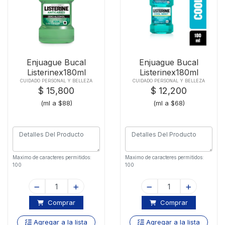
Enjuague Bucal
Enjuague Bucal
Listerinex180ml
Listerinex180ml
Anticar Zero Alc
Coolmint
CUIDADO PERSONAL Y BELLEZA
CUIDADO PERSONAL Y BELLEZA
$ 15,800
$ 12,200
(ml a $88)
(ml a $68)
Maximo de caracteres permitidos:
Maximo de caracteres permitidos:
100
100
Comprar
Comprar
Agregar a la lista
Agregar a la lista