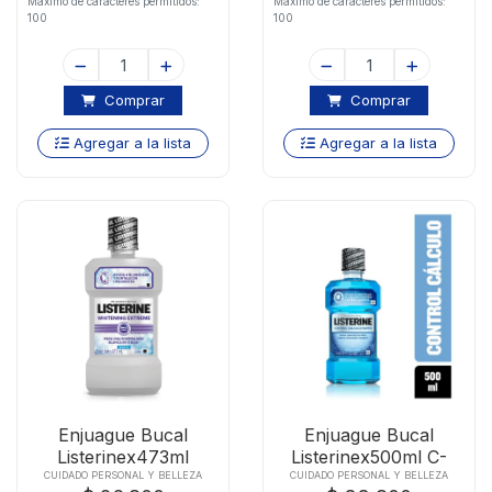
Maximo de caracteres permitidos:
Maximo de caracteres permitidos:
100
100
Comprar
Comprar
Agregar a la lista
Agregar a la lista
Enjuague Bucal
Enjuague Bucal
Listerinex473ml
Listerinex500ml C-
Whitening Extrem
calculo
CUIDADO PERSONAL Y BELLEZA
CUIDADO PERSONAL Y BELLEZA