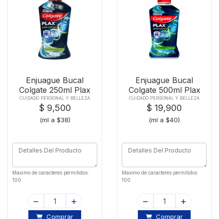
Enjuague Bucal
Enjuague Bucal
Colgate 250ml Plax
Colgate 500ml Plax
Odo Cont-67952
Odo Cont-67953
CUIDADO PERSONAL Y BELLEZA
CUIDADO PERSONAL Y BELLEZA
$ 9,500
$ 19,900
(ml a $38)
(ml a $40)
Maximo de caracteres permitidos:
Maximo de caracteres permitidos:
100
100
Comprar
Comprar