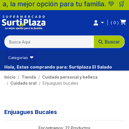
ión para tu familia. 💚 🛒 Supermercados 
0
Buscar
Categorías
Hola, Estas comprando para: Surtiplaza El Salado
Inicio
Tienda
Cuidado personal y belleza
Cuidado oral
Enjuagues bucales
Enjuagues Bucales
Encontramos:
22 Productos