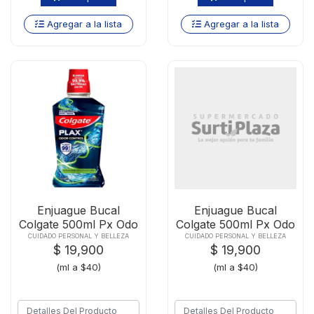
Agregar a la lista
Agregar a la lista
Enjuague Bucal
Enjuague Bucal
Colgate 500ml Px Odo
Colgate 500ml Px Odo
Tpr25-67953
Tpr25-67953
CUIDADO PERSONAL Y BELLEZA
CUIDADO PERSONAL Y BELLEZA
$ 19,900
$ 19,900
(ml a $40)
(ml a $40)