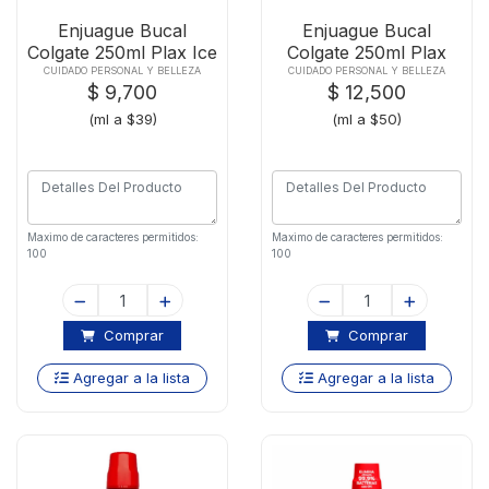
Enjuague Bucal
Enjuague Bucal
Colgate 250ml Plax Ice
Colgate 250ml Plax
Glaci
Kids Minio-03080
CUIDADO PERSONAL Y BELLEZA
CUIDADO PERSONAL Y BELLEZA
$ 9,700
$ 12,500
(ml a $39)
(ml a $50)
Maximo de caracteres permitidos:
Maximo de caracteres permitidos:
100
100
Comprar
Comprar
Agregar a la lista
Agregar a la lista