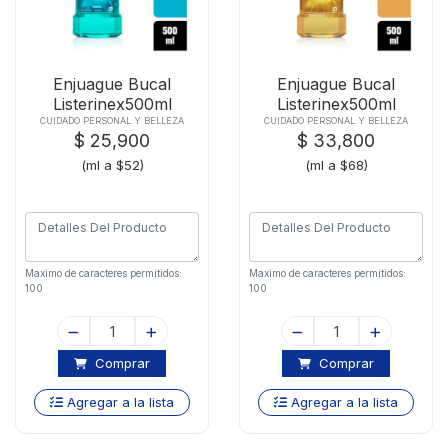
Enjuague Bucal
Enjuague Bucal
Listerinex500ml
Listerinex500ml
Coolmint
Solucion Antisep
CUIDADO PERSONAL Y BELLEZA
CUIDADO PERSONAL Y BELLEZA
$ 25,900
$ 33,800
(ml a $52)
(ml a $68)
Maximo de caracteres permitidos:
Maximo de caracteres permitidos:
100
100
Comprar
Comprar
Agregar a la lista
Agregar a la lista