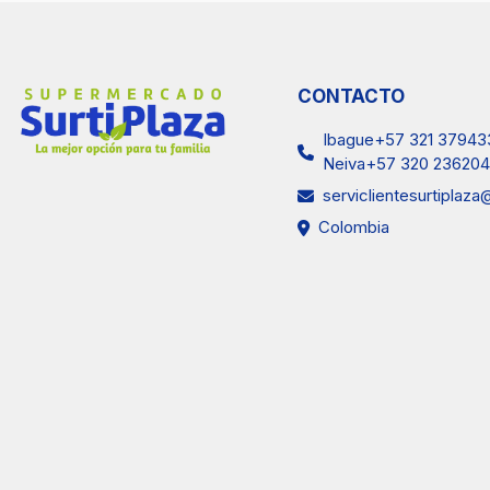
CONTACTO
Ibague+57 321 37943
Neiva+57 320 236204
serviclientesurtiplaz
Colombia