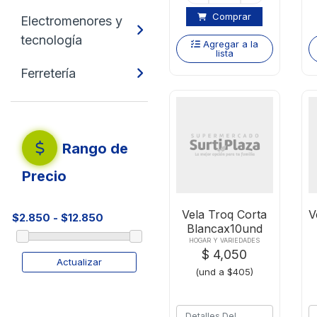
Comprar
Electromenores y
tecnología
Agregar a la
lista
Ferretería
Rango de
Precio
Vela Troq Corta
V
Blancax10und
HOGAR Y VARIEDADES
$ 4,050
Actualizar
(und a $405)