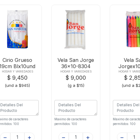
Cirio Grueso
Vela San Jorge
Vela S
19cm Blx10und
36x10-8304
Jorgex1
Colo
HOGAR Y VARIEDADES
HOGAR Y VARIEDADES
HOGAR Y VARI
$ 9,450
$ 9,000
$ 2,8
(und a $945)
(g a $15)
(und a $
ximo de caracteres
Maximo de caracteres
Maximo de caracte
rmitidos: 100
permitidos: 100
permitidos: 100