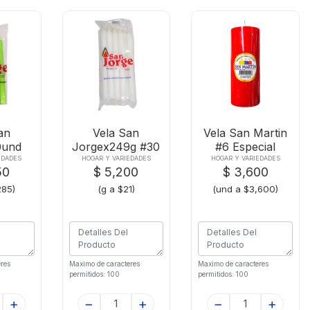
an
Vela San
Vela San Martin
0und
Jorgex249g #30
#6 Especial
r
Bca-8303
EDADES
HOGAR Y VARIEDADES
HOGAR Y VARIEDADES
50
$ 5,200
$ 3,600
285)
(g a $21)
(und a $3,600)
res
Maximo de caracteres
Maximo de caracteres
permitidos: 100
permitidos: 100