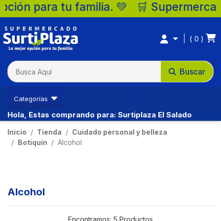
a. 💚 🛒 Supermercados Surtiplaza, la mej
0
Buscar
Categorías
Hola, Estas comprando para: Surtiplaza El Salado
Inicio
Tienda
Cuidado personal y belleza
Botiquín
Alcohol
Alcohol
Encontramos:
5 Productos