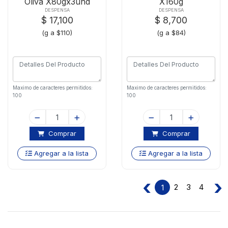
Oliva X80gx3und
X160g
DESPENSA
DESPENSA
$ 17,100
$ 8,700
(g a $110)
(g a $84)
Maximo de caracteres permitidos:
Maximo de caracteres permitidos:
100
100
Comprar
Comprar
Agregar a la lista
Agregar a la lista
‹
›
2
3
4
1