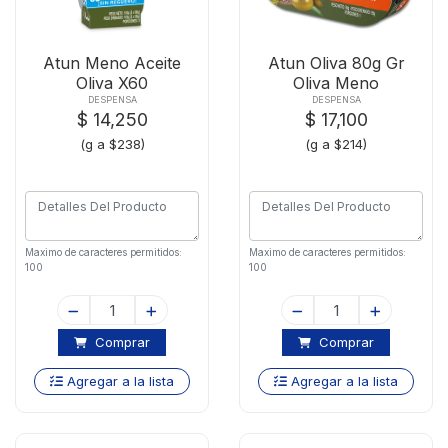
Atun Meno Aceite
Atun Oliva 80g Gr
Oliva X60
Oliva Meno
Vancampsx60gr
Vancampsx24
DESPENSA
DESPENSA
$ 14,250
$ 17,100
(g a $238)
(g a $214)
Maximo de caracteres permitidos:
Maximo de caracteres permitidos:
100
100
Comprar
Comprar
Agregar a la lista
Agregar a la lista