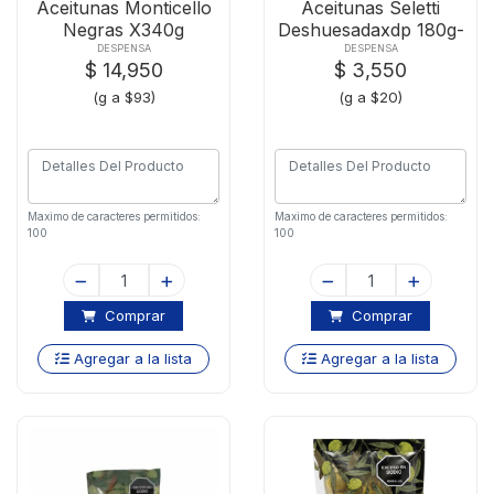
Aceitunas Monticello
Aceitunas Seletti
Negras X340g
Deshuesadaxdp 180g-
80g
DESPENSA
DESPENSA
$ 14,950
$ 3,550
(g a $93)
(g a $20)
Maximo de caracteres permitidos:
Maximo de caracteres permitidos:
100
100
Comprar
Comprar
Agregar a la lista
Agregar a la lista