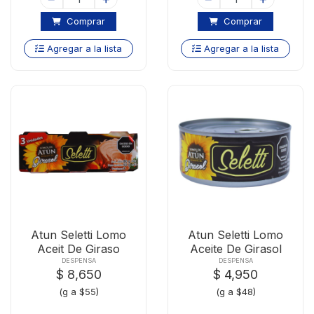
Comprar
Comprar
Agregar a la lista
Agregar a la lista
Atun Seletti Lomo
Atun Seletti Lomo
Aceit De Giraso
Aceite De Girasol
X80gx3u
X160g
DESPENSA
DESPENSA
$ 8,650
$ 4,950
(g a $55)
(g a $48)