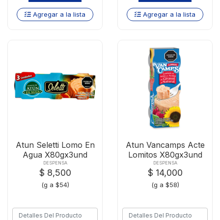
Agregar a la lista
Agregar a la lista
Atun Seletti Lomo En
Atun Vancamps Acte
Agua X80gx3und
Lomitos X80gx3und
DESPENSA
DESPENSA
$ 8,500
$ 14,000
(g a $54)
(g a $58)