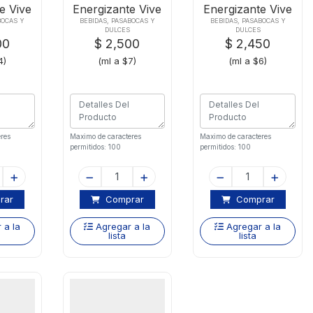
e Vive
Energizante Vive
Energizante Vive
ular
100 Ultra X380ml
100x380ml
BOCAS Y
BEBIDAS, PASABOCAS Y
BEBIDAS, PASABOCAS Y
DULCES
DULCES
ml
00
$ 2,500
$ 2,450
4)
(ml a $7)
(ml a $6)
res
Maximo de caracteres
Maximo de caracteres
permitidos: 100
permitidos: 100
rar
Comprar
Comprar
 a la
Agregar a la
Agregar a la
lista
lista