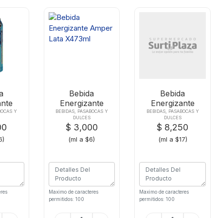
a
Bebida
Bebida
ante
Energizante
Energizante
essd
Amper Lata
Monster Green
BOCAS Y
BEBIDAS, PASABOCAS Y
BEBIDAS, PASABOCAS Y
DULCES
DULCES
3 Ml
X473ml
Lat X473ml
00
$ 3,000
$ 8,250
6)
(ml a $6)
(ml a $17)
res
Maximo de caracteres
Maximo de caracteres
permitidos: 100
permitidos: 100