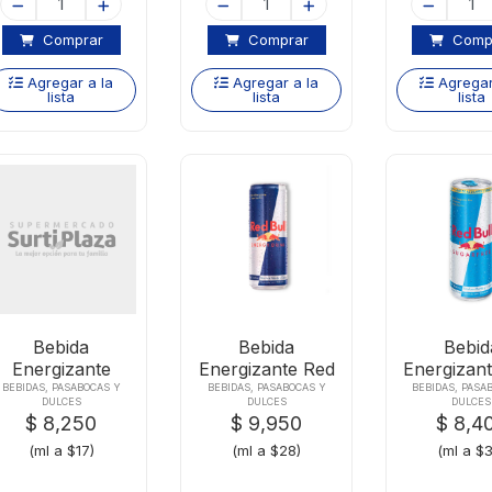
Comprar
Comprar
Comp
Agregar a la
Agregar a la
Agregar
lista
lista
lista
Bebida
Bebida
Bebid
Energizante
Energizante Red
Energizan
Monsterx473ml
Bull 355 Ml
Bull Suga
BEBIDAS, PASABOCAS Y
BEBIDAS, PASABOCAS Y
BEBIDAS, PASA
DULCES
DULCES
DULCES
Ultra Lata
250m
$ 8,250
$ 9,950
$ 8,4
(ml a $17)
(ml a $28)
(ml a $