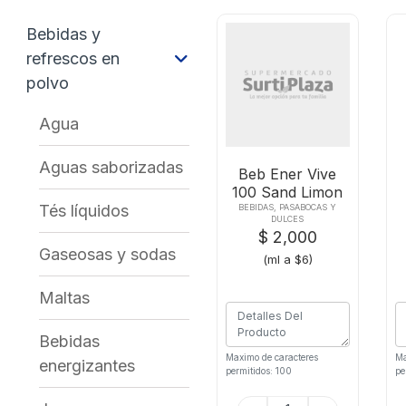
Bebidas y
refrescos en
polvo
Agua
Aguas saborizadas
Beb Ener Vive
100 Sand Limon
Latax310 Ml
Tés líquidos
BEBIDAS, PASABOCAS Y
DULCES
$ 2,000
Gaseosas y sodas
(ml a $6)
Maltas
Bebidas
Maximo de caracteres
Ma
energizantes
permitidos: 100
pe