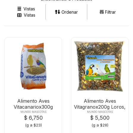
Vistas
Ordenar
Filtrar
Vistas
Alimento Aves
Alimento Aves
Vitacanariox300g
Vitagranox200g Loros,
Canto Y Colo
Cacatua
MUNDO MASCOTAS
MUNDO MASCOTAS
$ 6,750
$ 5,500
(g a $23)
(g a $28)