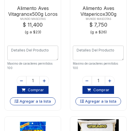
Alimento Aves
Alimento Aves
Vitagranox500g Loros
Vitapericox300g
Guacamay
MUNDO MASCOTAS
MUNDO MASCOTAS
$ 11,400
$ 7,750
(g a $23)
(g a $26)
Maximo de caracteres permitidos:
Maximo de caracteres permitidos:
100
100
Comprar
Comprar
Agregar a la lista
Agregar a la lista