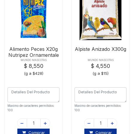
Alimento Peces X20g
Alpiste Anizado X300g
Nutripez Ornamentale
MUNDO MASCOTAS
MUNDO MASCOTAS
$ 8,550
$ 4,550
(g a $428)
(g a $15)
Maximo de caracteres permitidos:
Maximo de caracteres permitidos:
100
100
Comprar
Comprar