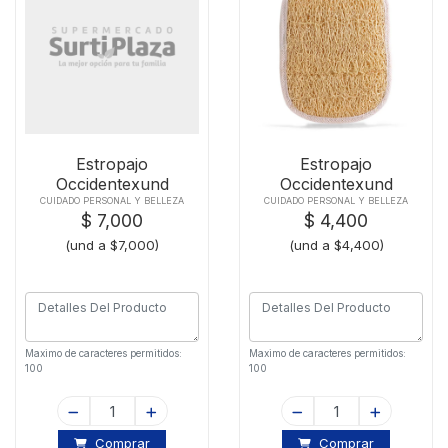
Estropajo
Estropajo
Occidentexund
Occidentexund
Esponja Corporal
Gabonera Facial
CUIDADO PERSONAL Y BELLEZA
CUIDADO PERSONAL Y BELLEZA
$ 7,000
$ 4,400
(und a $7,000)
(und a $4,400)
Maximo de caracteres permitidos:
Maximo de caracteres permitidos:
100
100
Comprar
Comprar