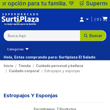
ia. 💚 🛒 Supermercados Surtiplaza, la me
0
Buscar
Categorías
Hola, Estas comprando para: Surtiplaza El Salado
Inicio
Tienda
Cuidado personal y belleza
Cuidado corporal
Estropajos y esponjas
Estropajos Y Esponjas
Encontramos:
7 Productos