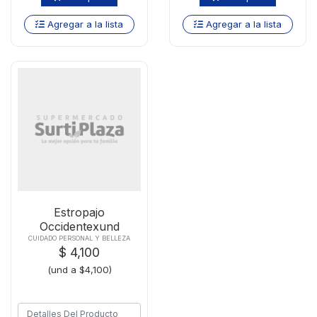
Agregar a la lista
Agregar a la lista
Estropajo
Occidentexund
Gabonera Ovalada
CUIDADO PERSONAL Y BELLEZA
$ 4,100
(und a $4,100)