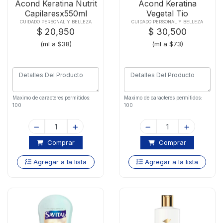
Acond Keratina Nutrit
Acond Keratina
Capilaresx550ml
Vegetal Tio
Nachox415ml
CUIDADO PERSONAL Y BELLEZA
CUIDADO PERSONAL Y BELLEZA
$ 20,950
$ 30,500
(ml a $38)
(ml a $73)
Maximo de caracteres permitidos:
Maximo de caracteres permitidos:
100
100
Comprar
Comprar
Agregar a la lista
Agregar a la lista