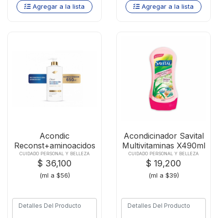
Agregar a la lista
Agregar a la lista
Acondic
Acondicinador Savital
Reconst+aminoacidos
Multivitaminas X490ml
Dovex650ml
CUIDADO PERSONAL Y BELLEZA
CUIDADO PERSONAL Y BELLEZA
$ 36,100
$ 19,200
(ml a $56)
(ml a $39)