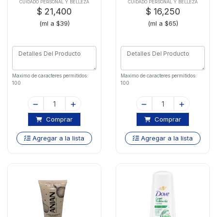
Nutritx550ml
CUIDADO PERSONAL Y BELLEZA
CUIDADO PERSONAL Y BELLEZA
$ 21,400
$ 16,250
(ml a $39)
(ml a $65)
Maximo de caracteres permitidos:
Maximo de caracteres permitidos:
100
100
Comprar
Comprar
Agregar a la lista
Agregar a la lista