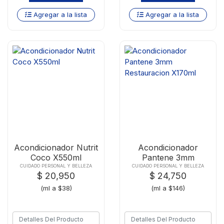
Agregar a la lista
Agregar a la lista
Acondicionador Nutrit
Acondicionador
Coco X550ml
Pantene 3mm
Restauracion X170ml
CUIDADO PERSONAL Y BELLEZA
CUIDADO PERSONAL Y BELLEZA
$ 20,950
$ 24,750
(ml a $38)
(ml a $146)