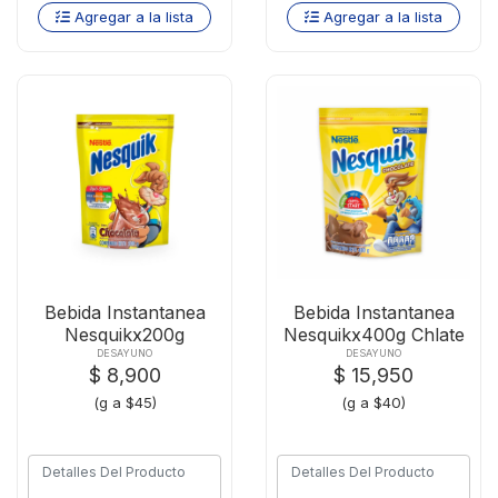
Agregar a la lista
Agregar a la lista
Bebida Instantanea
Bebida Instantanea
Nesquikx200g
Nesquikx400g Chlate
Chocolate Gts 10
D-p
DESAYUNO
DESAYUNO
$ 8,900
$ 15,950
(g a $45)
(g a $40)