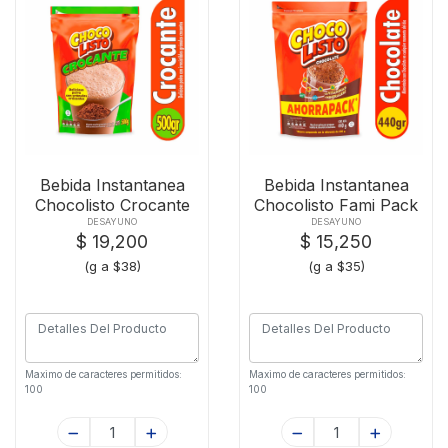
Bebida Instantanea
Bebida Instantanea
Chocolisto Crocante
Chocolisto Fami Pack
X500
X440g
DESAYUNO
DESAYUNO
$ 19,200
$ 15,250
(g a $38)
(g a $35)
Maximo de caracteres permitidos:
Maximo de caracteres permitidos:
100
100