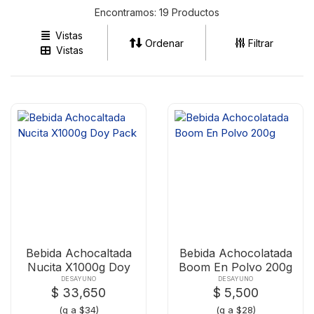
Encontramos:
19 Productos
Vistas
Ordenar
Filtrar
Vistas
Bebida Achocaltada
Bebida Achocolatada
Nucita X1000g Doy
Boom En Polvo 200g
Pack
DESAYUNO
DESAYUNO
$ 33,650
$ 5,500
(g a $34)
(g a $28)