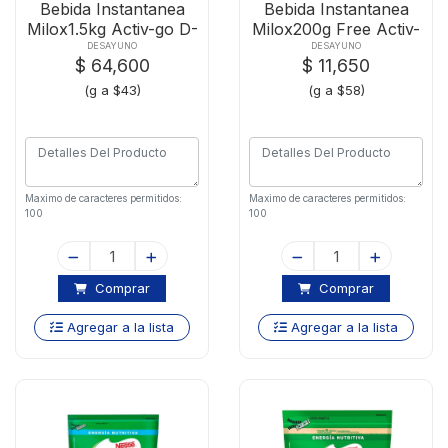
Bebida Instantanea
Bebida Instantanea
Milox1.5kg Activ-go D-
Milox200g Free Activ-
p Zipper
go
DESAYUNO
DESAYUNO
$ 64,600
$ 11,650
(g a $43)
(g a $58)
Maximo de caracteres permitidos:
Maximo de caracteres permitidos:
100
100
Comprar
Comprar
Agregar a la lista
Agregar a la lista