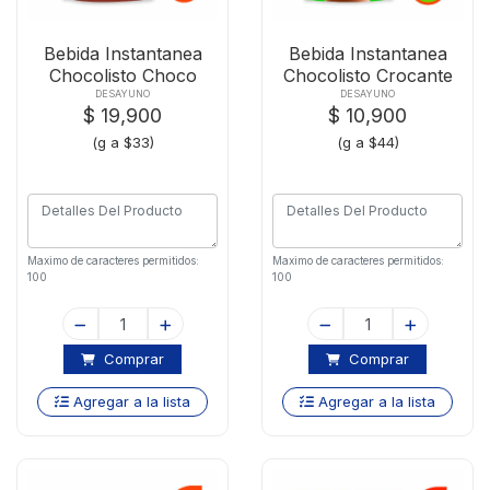
Bebida Instantanea
Bebida Instantanea
Chocolisto Choco
Chocolisto Crocante
X600g
X250g
DESAYUNO
DESAYUNO
$ 19,900
$ 10,900
(g a $33)
(g a $44)
Maximo de caracteres permitidos:
Maximo de caracteres permitidos:
100
100
Comprar
Comprar
Agregar a la lista
Agregar a la lista