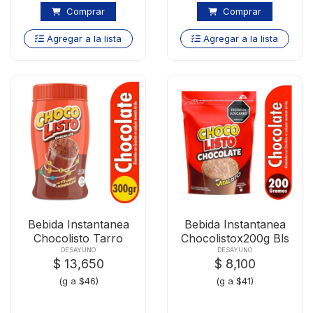
Comprar
Comprar
Agregar a la lista
Agregar a la lista
Bebida Instantanea
Bebida Instantanea
Chocolisto Tarro
Chocolistox200g Bls
X300g
DESAYUNO
DESAYUNO
$ 13,650
$ 8,100
(g a $46)
(g a $41)