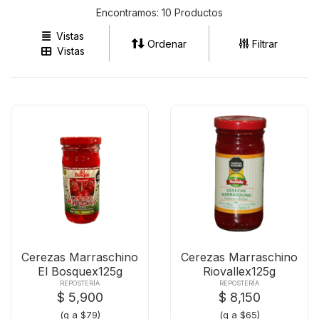
Encontramos:
10 Productos
Vistas
Ordenar
Filtrar
Vistas
Cerezas Marraschino
Cerezas Marraschino
El Bosquex125g
Riovallex125g
REPOSTERÍA
REPOSTERÍA
$ 5,900
$ 8,150
(g a $79)
(g a $65)