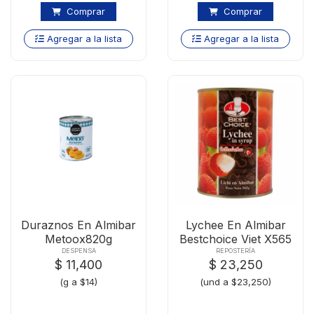
Comprar
Comprar
Agregar a la lista
Agregar a la lista
Duraznos En Almibar
Lychee En Almibar
Metoox820g
Bestchoice Viet X565
DESPENSA
REPOSTERÍA
$ 11,400
$ 23,250
(g a $14)
(und a $23,250)