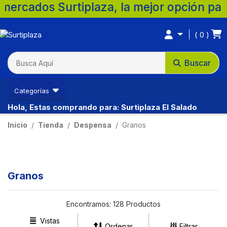
plaza, la mejor opción para tu familia. 
0
Buscar
Categorías
Hola, Estas comprando para: Surtiplaza El Salado
Inicio
Tienda
Despensa
Granos
Granos
Encontramos:
128 Productos
Vistas
Ordenar
Filtrar