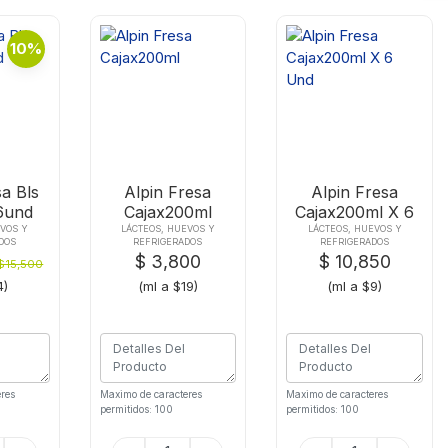
10%
sa Bls
Alpin Fresa
Alpin Fresa
6und
Cajax200ml
Cajax200ml X 6
Und
EVOS Y
LÁCTEOS, HUEVOS Y
LÁCTEOS, HUEVOS Y
DOS
REFRIGERADOS
REFRIGERADOS
$ 3,800
$ 10,850
$15,500
4)
(ml a $19)
(ml a $9)
res
Maximo de caracteres
Maximo de caracteres
permitidos: 100
permitidos: 100