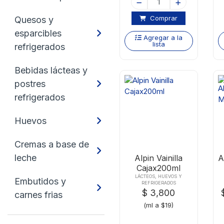
Comprar
Quesos y
esparcibles
Agregar a la
lista
refrigerados
Bebidas lácteas y
postres
refrigerados
Huevos
Cremas a base de
leche
Alpin Vainilla
A
Cajax200ml
LÁCTEOS, HUEVOS Y
Embutidos y
REFRIGERADOS
$ 3,800
carnes frias
(ml a $19)