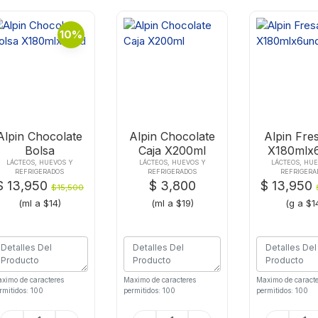
10%
Alpin Chocolate
Alpin Chocolate
Alpin Fre
Bolsa
Caja X200ml
X180mlx
X180mlx6und
LÁCTEOS, HUEVOS Y
LÁCTEOS, HUEVOS Y
LÁCTEOS, HU
REFRIGERADOS
REFRIGERADOS
REFRIGERA
$ 13,950
$ 3,800
$ 13,950
$15,500
(ml a $14)
(ml a $19)
(g a $1
ximo de caracteres
Maximo de caracteres
Maximo de caracte
rmitidos: 100
permitidos: 100
permitidos: 100