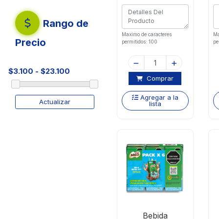
Rango de
Maximo de caracteres
Ma
Precio
permitidos: 100
pe
Comprar
Agregar a la
Actualizar
lista
Bebida