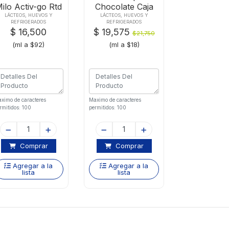
ilo Activ-go Rtd
Chocolate Caja
X 180ml
X200mlx6und
LÁCTEOS, HUEVOS Y
LÁCTEOS, HUEVOS Y
REFRIGERADOS
REFRIGERADOS
$ 16,500
$ 19,575
$21,750
(ml a $92)
(ml a $18)
ximo de caracteres
Maximo de caracteres
rmitidos: 100
permitidos: 100
Comprar
Comprar
Agregar a la
Agregar a la
lista
lista