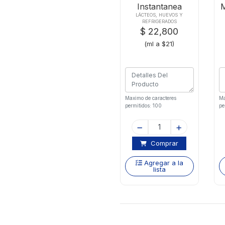
Instantanea
M
Milox6undx180ml
LÁCTEOS, HUEVOS Y
REFRIGERADOS
Act Menos
$ 22,800
Azuca
(ml a $21)
Maximo de caracteres
Ma
permitidos: 100
pe
Comprar
Agregar a la
lista