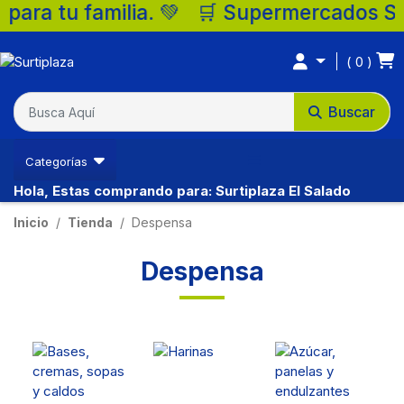
a tu familia. 💚 🛒 Supermercados Surtipl
0
Ventas Neiva
Buscar
(57) 3202362042
Categorías
Hola, Estas comprando para: Surtiplaza El Salado
Inicio
Tienda
Despensa
Despensa