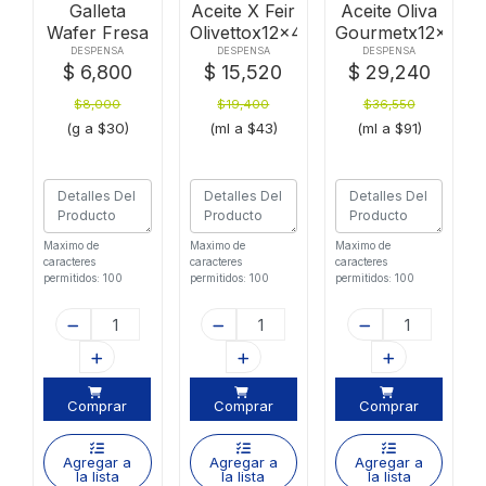
Galleta
Aceite X Feir
Aceite Oliva
Wafer Fresa
Olivettox12x450
Gourmetx12x400
12x2
DESPENSA
DESPENSA
DESPENSA
$ 6,800
$ 15,520
$ 29,240
Duxx264g
$8,000
$19,400
$36,550
)
(g a $30)
(ml a $43)
(ml a $91)
Maximo de
Maximo de
Maximo de
caracteres
caracteres
caracteres
permitidos: 100
permitidos: 100
permitidos: 100
Comprar
Comprar
Comprar
Agregar a
Agregar a
Agregar a
la lista
la lista
la lista