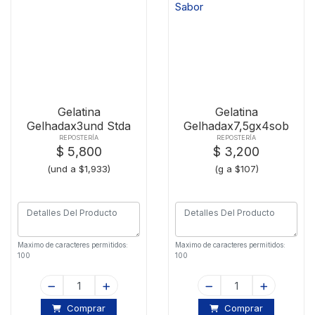
Gelatina
Gelatina
Gelhadax3und Stda
Gelhadax7,5gx4sob
Sin Sabor
REPOSTERÍA
REPOSTERÍA
$ 5,800
$ 3,200
(und a $1,933)
(g a $107)
Maximo de caracteres permitidos:
Maximo de caracteres permitidos:
100
100
Comprar
Comprar