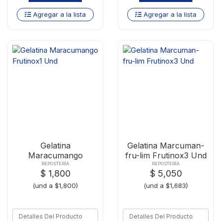
Agregar a la lista
Agregar a la lista
Gelatina
Gelatina Marcuman-
Maracumango
fru-lim Frutinox3 Und
Frutinox1 Und
REPOSTERÍA
REPOSTERÍA
$ 1,800
$ 5,050
(und a $1,800)
(und a $1,683)