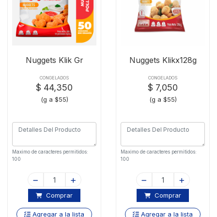
Nuggets Klik Gr
Nuggets Klikx128g
CONGELADOS
CONGELADOS
$ 44,350
$ 7,050
(g a $55)
(g a $55)
Maximo de caracteres permitidos:
Maximo de caracteres permitidos:
100
100
Comprar
Comprar
Agregar a la lista
Agregar a la lista