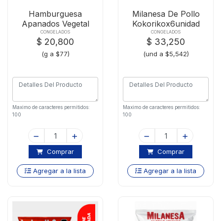
Hamburguesa
Milanesa De Pollo
Apanados Vegetal
Kokorikox6unidad
Kerrikox270
CONGELADOS
CONGELADOS
$ 20,800
$ 33,250
(g a $77)
(und a $5,542)
Maximo de caracteres permitidos:
Maximo de caracteres permitidos:
100
100
Comprar
Comprar
Agregar a la lista
Agregar a la lista