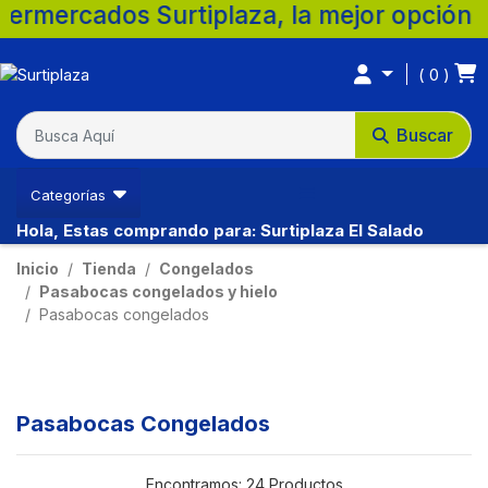
urtiplaza, la mejor opción para tu famili
0
Buscar
Categorías
Hola, Estas comprando para: Surtiplaza El Salado
Inicio
Tienda
Congelados
Pasabocas congelados y hielo
Pasabocas congelados
Pasabocas Congelados
Encontramos:
24 Productos