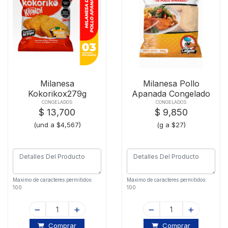
Milanesa
Milanesa Pollo
Kokorikox279g
Apanada Congelado
CONGELADOS
CONGELADOS
$ 13,700
$ 9,850
(und a $4,567)
(g a $27)
Maximo de caracteres permitidos:
Maximo de caracteres permitidos:
100
100
Comprar
Comprar