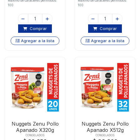
Maximo de caracteres permitidos:
Maximo de caracteres permitidos:
100
100
Comprar
Comprar
Agregar a la lista
Agregar a la lista
Nuggets Zenu Pollo
Nuggets Zenu Pollo
Apanado X320g
Apanado X512g
CONGELADOS
CONGELADOS