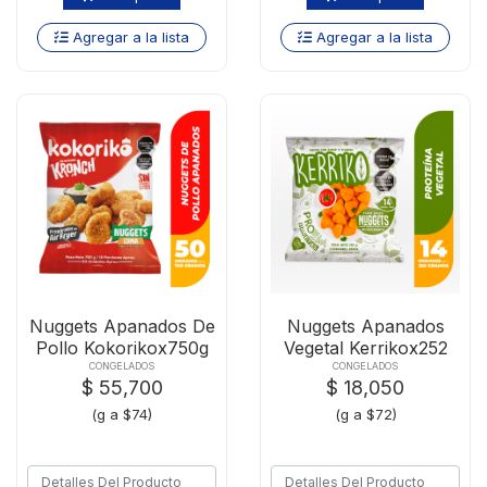
Agregar a la lista
Agregar a la lista
Nuggets Apanados De
Nuggets Apanados
Pollo Kokorikox750g
Vegetal Kerrikox252
CONGELADOS
CONGELADOS
$ 55,700
$ 18,050
(g a $74)
(g a $72)