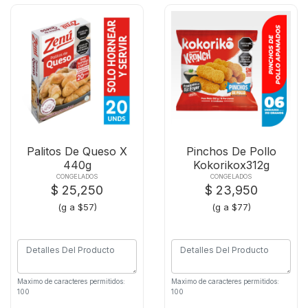
Palitos De Queso X
Pinchos De Pollo
440g
Kokorikox312g
CONGELADOS
CONGELADOS
$ 25,250
$ 23,950
(g a $57)
(g a $77)
Maximo de caracteres permitidos:
Maximo de caracteres permitidos:
100
100