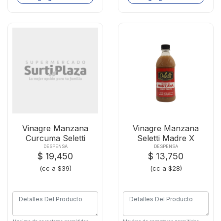
Vinagre Manzana
Vinagre Manzana
Curcuma Seletti
Seletti Madre X
X500cm3
500cm3
DESPENSA
DESPENSA
$ 19,450
$ 13,750
(cc a $39)
(cc a $28)