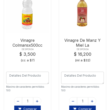
Vinagre
Vinagre De Manz Y
Colmansx500cc
Miel La
Esperanzax500
DESPENSA
DESPENSA
$ 3,500
$ 16,200
(cc a $7)
(ml a $32)
Maximo de caracteres permitidos:
Maximo de caracteres permitidos:
100
100
Comprar
Comprar