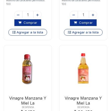
Maximo de caracteres permitidos:
Maximo de caracteres permitidos:
100
100
Comprar
Comprar
Agregar a la lista
Agregar a la lista
Vinagre Manzana Y
Vinagre Manzana Y
Miel La
Miel La
Esperanzax250ml
Esperanzax750ml
DESPENSA
DESPENSA