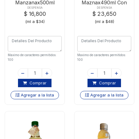
Manzanax500ml
Maznax490ml Con
Golden
Madr
DESPENSA
DESPENSA
$ 16,800
$ 23,650
(ml a $34)
(ml a $48)
Maximo de caracteres permitidos:
Maximo de caracteres permitidos:
100
100
Comprar
Comprar
Agregar a la lista
Agregar a la lista