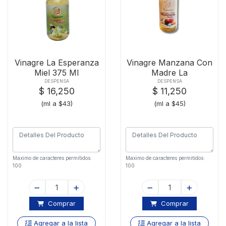
Vinagre La Esperanza
Vinagre Manzana Con
Miel 375 Ml
Madre La
Esperanzax250ml
DESPENSA
DESPENSA
$ 16,250
$ 11,250
(ml a $43)
(ml a $45)
Maximo de caracteres permitidos:
Maximo de caracteres permitidos:
100
100
Comprar
Comprar
Agregar a la lista
Agregar a la lista