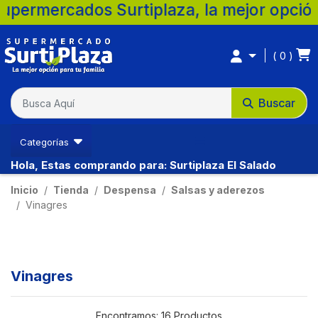
cados Surtiplaza, la mejor opción para tu 
0
Buscar
Categorías
Hola, Estas comprando para: Surtiplaza El Salado
Inicio
Tienda
Despensa
Salsas y aderezos
Vinagres
Vinagres
Encontramos:
16 Productos