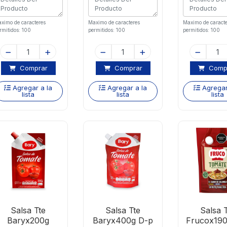
ximo de caracteres
Maximo de caracteres
Maximo de caracte
rmitidos: 100
permitidos: 100
permitidos: 100
Comprar
Comprar
Comp
Agregar a la
Agregar a la
Agregar
lista
lista
lista
Salsa Tte
Salsa Tte
Salsa 
Baryx200g
Baryx400g D-p
Frucox190