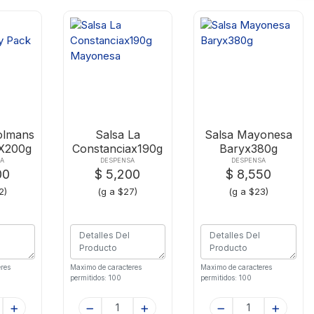
olmans
Salsa La
Salsa Mayonesa
X200g
Constanciax190g
Baryx380g
Mayonesa
A
DESPENSA
DESPENSA
00
$ 5,200
$ 8,550
2)
(g a $27)
(g a $23)
res
Maximo de caracteres
Maximo de caracteres
permitidos: 100
permitidos: 100