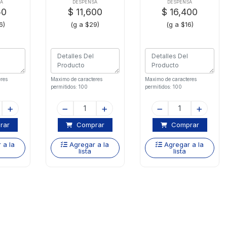
Ketchup D-p
A
DESPENSA
DESPENSA
50
$ 11,600
$ 16,400
6)
(g a $29)
(g a $16)
res
Maximo de caracteres
Maximo de caracteres
permitidos: 100
permitidos: 100
rar
Comprar
Comprar
 a la
Agregar a la
Agregar a la
lista
lista