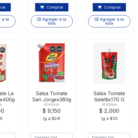
rar
Comprar
Comprar
 a la
Agregar a la
Agregar a la
lista
lista
ate La
Salsa Tomate
Salsa Tomate
ax400g
San Jorgex380g
Selettix170 G
Doy Pack
A
DESPENSA
DESPENSA
50
$ 9,150
$ 2,000
1)
(g a $24)
(g a $12)