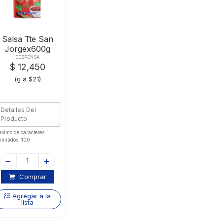
Salsa Tte San
Jorgex600g
DESPENSA
$ 12,450
(g a $21)
ximo de caracteres
rmitidos: 100
Comprar
Agregar a la
lista