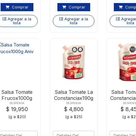
Comprar
Comprar
Comp
Agregar a la
Agregar a la
Agregar
lista
lista
lista
Salsa Tomate
Salsa Tomate La
Salsa Tom
Frucox1000g
Constanciax190g
Constanci
Aniv
DESPENSA
DESPENSA
DESPENS
$ 19,950
$ 4,800
$ 8,4
(g a $20)
(g a $25)
(g a $2