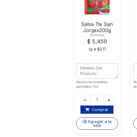
Salsa Tte San
Jorgex200g
DESPENSA
$ 5,450
(g a $27)
Maximo de caracteres
Ma
permitidos: 100
pe
Comprar
Agregar a la
lista