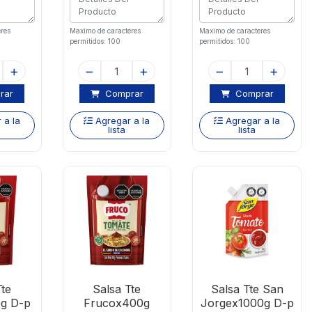
res
Maximo de caracteres
Maximo de caracteres
permitidos: 100
permitidos: 100
rar
Comprar
Comprar
 a la
Agregar a la
Agregar a la
lista
lista
Tte
Salsa Tte
Salsa Tte San
g D-p
Frucox400g
Jorgex1000g D-p