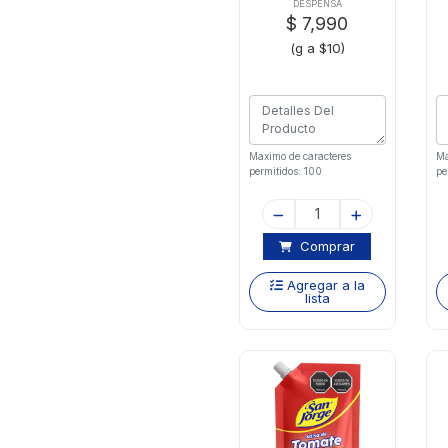
DESPENSA
$ 7,990
(g a $10)
Maximo de caracteres
Ma
permitidos: 100
pe
Comprar
Agregar a la
lista