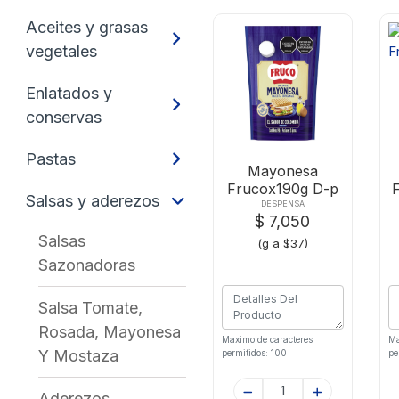
Aceites y grasas
vegetales
Enlatados y
conservas
Pastas
Mayonesa
Frucox190g D-p
Salsas y aderezos
DESPENSA
$ 7,050
Salsas
(g a $37)
Sazonadoras
Salsa Tomate,
Rosada, Mayonesa
Maximo de caracteres
Ma
Y Mostaza
permitidos: 100
pe
Aderezos