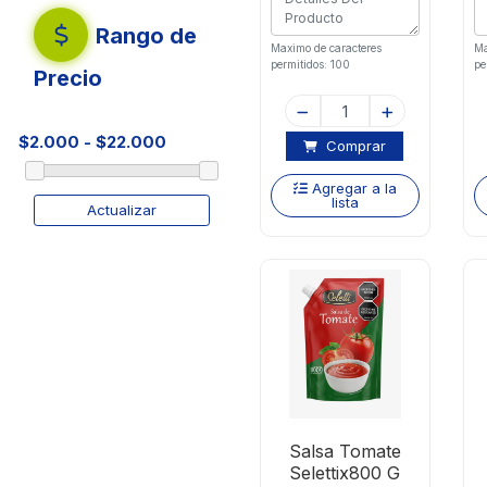
Rango de
Maximo de caracteres
Ma
permitidos: 100
pe
Precio
Comprar
Agregar a la
lista
Actualizar
Salsa Tomate
Selettix800 G