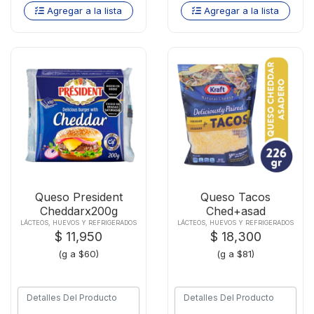
Agregar a la lista
Agregar a la lista
Queso President
Queso Tacos
Cheddarx200g
Ched+asad
Parmalatx226 Gr
LÁCTEOS, HUEVOS Y REFRIGERADOS
LÁCTEOS, HUEVOS Y REFRIGERADOS
$ 11,950
$ 18,300
(g a $60)
(g a $81)