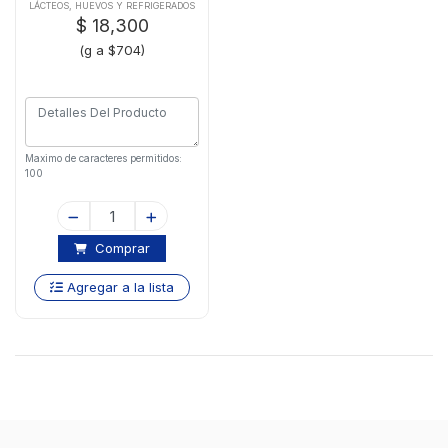
Parmalatx26 Gr
LÁCTEOS, HUEVOS Y REFRIGERADOS
$ 18,300
(g a $704)
Maximo de caracteres permitidos:
100
Comprar
Agregar a la lista