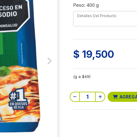
Peso: 400 g
$ 19,500
Next
(g a $49)
AGREG