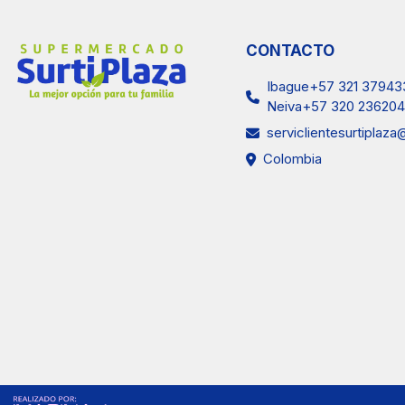
CONTACTO
Ibague+57 321 37943
Neiva+57 320 236204
serviclientesurtiplaz
Colombia