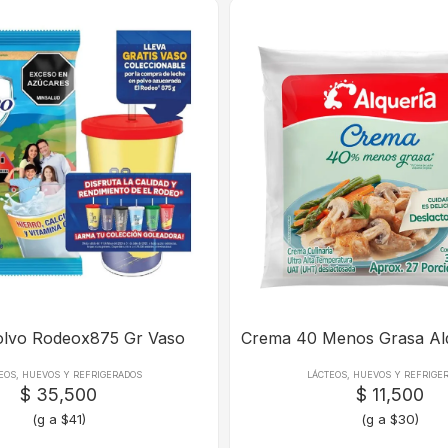
olvo Rodeox875 Gr Vaso
Crema 40 Menos Grasa Al
EOS, HUEVOS Y REFRIGERADOS
LÁCTEOS, HUEVOS Y REFRIGE
$ 35,500
$ 11,500
(g a $41)
(g a $30)