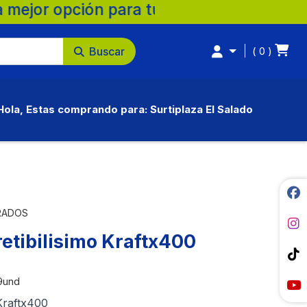
ilia. 💚 🛒 Supermercados Surtiplaza, la 
Buscar
0
Hola, Estas comprando para: Surtiplaza El Salado
RADOS
etibilisimo Kraftx400
9und
 Kraftx400