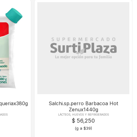
queriax380g
Salchi.sp.perro Barbacoa Hot
Zenux1440g
RADOS
LÁCTEOS, HUEVOS Y REFRIGERADOS
$ 56,250
(g a $39)