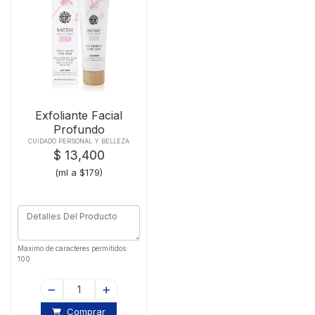
Exfoliante Facial
Profundo
Naobayx75ml
CUIDADO PERSONAL Y BELLEZA
$ 13,400
(ml a $179)
Maximo de caracteres permitidos:
100
Comprar