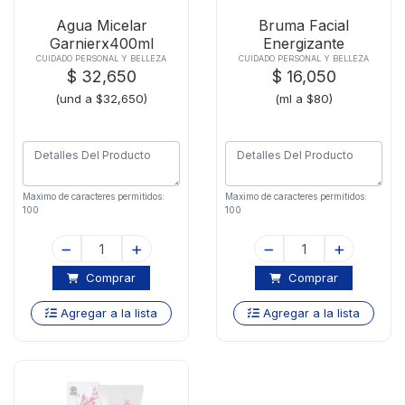
Agua Micelar
Bruma Facial
Garnierx400ml
Energizante
Naobayx200ml
CUIDADO PERSONAL Y BELLEZA
CUIDADO PERSONAL Y BELLEZA
$ 32,650
$ 16,050
(und a $32,650)
(ml a $80)
Maximo de caracteres permitidos:
Maximo de caracteres permitidos:
100
100
Comprar
Comprar
Agregar a la lista
Agregar a la lista