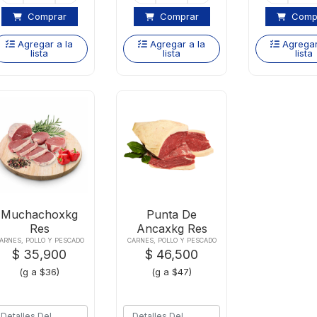
Comprar
Comprar
Comp
Agregar a la
Agregar a la
Agregar
lista
lista
lista
Muchachoxkg
Punta De
Res
Ancaxkg Res
ARNES, POLLO Y PESCADO
CARNES, POLLO Y PESCADO
$ 35,900
$ 46,500
(g a $36)
(g a $47)