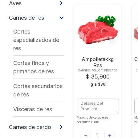
Aves
Carnes de res
Cortes
especializados de
res
Ampolletaxkg
C
Cortes finos y
Res
primarios de res
CARNES, POLLO Y PESCADO
C
$ 35,900
(g a $36)
Cortes secundarios
de res
Vísceras de res
Maximo de caracteres
Ma
permitidos: 100
pe
Carnes de cerdo