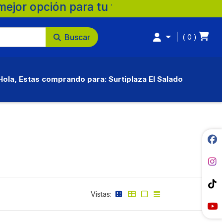
ia. 💚 🛒 Supermercados Surtiplaza, la mej
Buscar
0
Hola, Estas comprando para: Surtiplaza El Salado
Vistas: