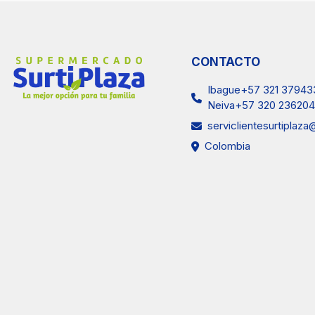
CONTACTO
Ibague+57 321 37943
Neiva+57 320 236204
serviclientesurtiplaz
Colombia