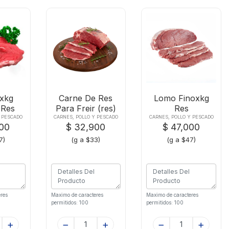
axkg
Carne De Res
Lomo Finoxkg
 Res
Para Freir (res)
Res
Y PESCADO
CARNES, POLLO Y PESCADO
CARNES, POLLO Y PESCADO
900
$ 32,900
$ 47,000
7)
(g a $33)
(g a $47)
res
Maximo de caracteres
Maximo de caracteres
permitidos: 100
permitidos: 100