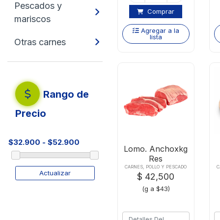
Pescados y
Comprar
mariscos
Agregar a la
lista
Otras carnes
Rango de
Precio
Lomo. Anchoxkg
Res
CARNES, POLLO Y PESCADO
C
Actualizar
$ 42,500
(g a $43)