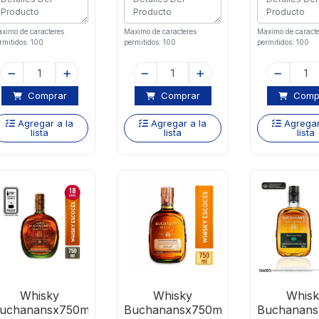
ximo de caracteres
Maximo de caracteres
Maximo de caracte
rmitidos: 100
permitidos: 100
permitidos: 100
Comprar
Comprar
Comp
Agregar a la
Agregar a la
Agregar
lista
lista
lista
Whisky
Whisky
Whisk
uchanansx750ml
Buchanansx750ml
Buchanans