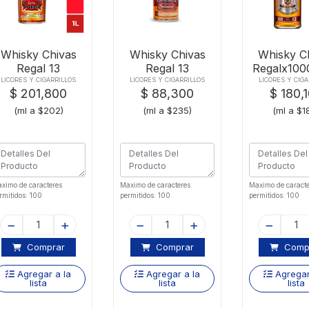
Whisky Chivas
Whisky Chivas
Whisky C
Regal 13
Regal 13
Regalx100
Anosx1000ml
Anosx375ml
Ano
LICORES Y CIGARRILLOS
LICORES Y CIGARRILLOS
LICORES Y CIGA
$ 201,800
$ 88,300
$ 180,
(ml a $202)
(ml a $235)
(ml a $1
ximo de caracteres
Maximo de caracteres
Maximo de caracte
rmitidos: 100
permitidos: 100
permitidos: 100
Comprar
Comprar
Comp
Agregar a la
Agregar a la
Agregar
lista
lista
lista