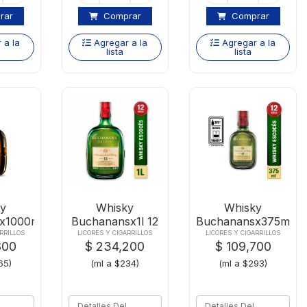
rar
Comprar
Comprar
 a la
Agregar a la
Agregar a la
lista
lista
y
Whisky
Whisky
x1000ml
Buchanansx1l 12
Buchanansx375ml
r
Anos
12 Anos
RRILLOS
LICORES Y CIGARRILLOS
LICORES Y CIGARRILLOS
800
$ 234,200
$ 109,700
65)
(ml a $234)
(ml a $293)