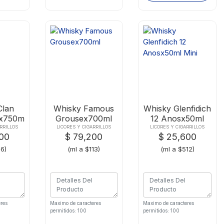
Clan
Whisky Famous
Whisky Glenfidich
x750ml
Grousex700ml
12 Anosx50ml
Mini
RRILLOS
LICORES Y CIGARRILLOS
LICORES Y CIGARRILLOS
900
$ 79,200
$ 25,600
76)
(ml a $113)
(ml a $512)
res
Maximo de caracteres
Maximo de caracteres
permitidos: 100
permitidos: 100