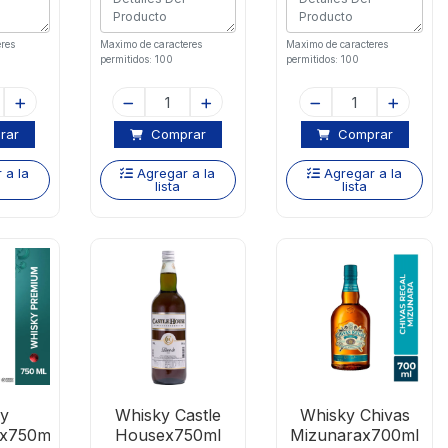
res
Maximo de caracteres
Maximo de caracteres
permitidos: 100
permitidos: 100
rar
Comprar
Comprar
 a la
Agregar a la
Agregar a la
lista
lista
y
Whisky Castle
Whisky Chivas
x750ml
Housex750ml
Mizunarax700ml