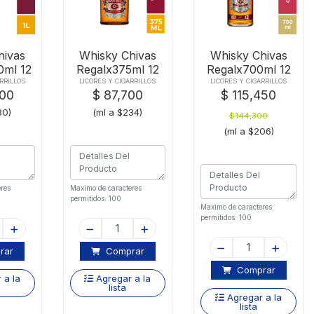
hivas
Whisky Chivas
Whisky Chivas
0ml 12
Regalx375ml 12
Regalx700ml 12
s
Anos
Anos
RRILLOS
LICORES Y CIGARRILLOS
LICORES Y CIGARRILLOS
100
$ 87,700
$ 115,450
80)
(ml a $234)
$144,300
(ml a $206)
res
Maximo de caracteres
permitidos: 100
Maximo de caracteres
permitidos: 100
rar
Comprar
Comprar
 a la
Agregar a la
lista
Agregar a la
lista