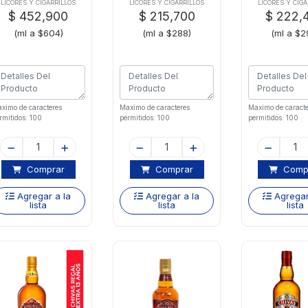
Blended 18 Anos
Master
Two So
LICORES Y CIGARRILLOS
LICORES Y CIGARRILLOS
LICORES Y CIGA
$ 452,900
$ 215,700
$ 222,
(ml a $604)
(ml a $288)
(ml a $2
ximo de caracteres
Maximo de caracteres
Maximo de caracte
rmitidos: 100
permitidos: 100
permitidos: 100
Comprar
Comprar
Comp
Agregar a la
Agregar a la
Agregar
lista
lista
lista