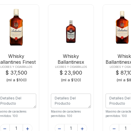
Whisky
Whisky
Whisk
allantines Finest
Ballantinesx
Ballantine
X375ml
200ml
LICORES Y CIGARRILLOS
LICORES Y CIGARRILLOS
LICORES Y CIGA
$ 37,500
$ 23,900
$ 87,1
(ml a $100)
(ml a $120)
(ml a $
ximo de caracteres
Maximo de caracteres
Maximo de caracte
rmitidos: 100
permitidos: 100
permitidos: 100