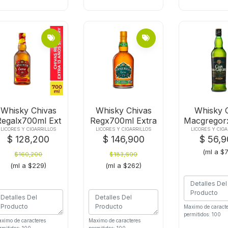
Whisky Chivas
Whisky Chivas
Whisky 
Regalx700ml Ext
Regx700ml Extra
Macgregor
13 Tequila
LICORES Y CIGARRILLOS
LICORES Y CIGARRILLOS
LICORES Y CIGA
$ 128,200
$ 146,900
$ 56,
(ml a $
$160,200
$183,600
(ml a $229)
(ml a $262)
Maximo de caracte
permitidos: 100
ximo de caracteres
Maximo de caracteres