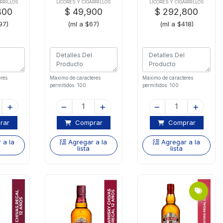
uls
RRILLOS
LICORES Y CIGARRILLOS
LICORES Y CIGARRILLOS
400
$ 49,900
$ 292,800
97)
(ml a $67)
(ml a $418)
res
Maximo de caracteres
Maximo de caracteres
permitidos: 100
permitidos: 100
rar
Comprar
Comprar
 a la
Agregar a la
Agregar a la
lista
lista