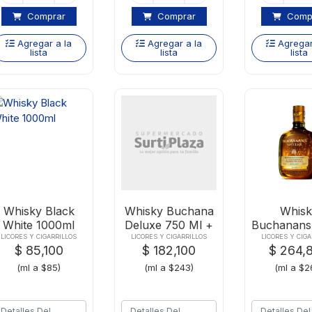
Comprar
Comprar
Comp
Agregar a la
Agregar a la
Agregar
lista
lista
lista
Whisky Black
Whisky Buchana
Whisk
White 1000ml
Deluxe 750 Ml +
Buchanans
2 Vasos
Maste
LICORES Y CIGARRILLOS
LICORES Y CIGARRILLOS
LICORES Y CIGA
$ 85,100
$ 182,100
$ 264,
(ml a $85)
(ml a $243)
(ml a $2