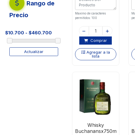
Rango de
Precio
Maximo de caracteres
Ma
permitidos: 100
pe
Comprar
Actualizar
Agregar a la
lista
Whisky
Buchanansx750ml
B