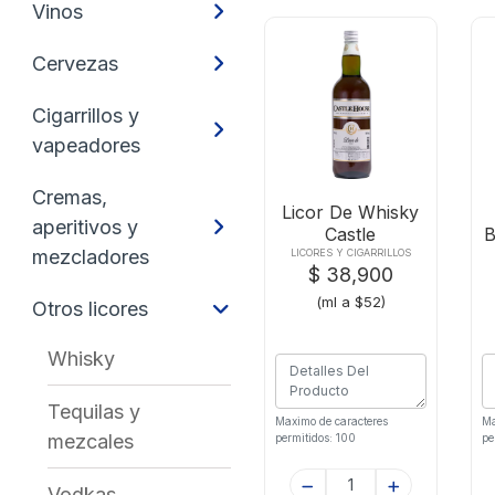
Vinos
Cervezas
Cigarrillos y
vapeadores
Cremas,
Licor De Whisky
aperitivos y
Castle
B
Housex750ml 28
mezcladores
LICORES Y CIGARRILLOS
$ 38,900
(ml a $52)
Otros licores
Whisky
Tequilas y
Maximo de caracteres
Ma
mezcales
permitidos: 100
pe
Vodkas