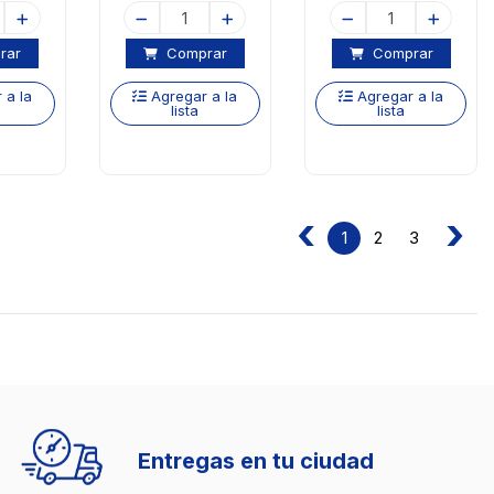
rar
Comprar
Comprar
 a la
Agregar a la
Agregar a la
lista
lista
‹
›
2
3
1
Entregas en tu ciudad