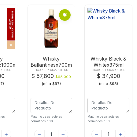
y
Whisky
Whisky Black &
sx1000ml
Ballantinesx700ml
Whitex375ml
RRILLOS
LICORES Y CIGARRILLOS
LICORES Y CIGARRILLOS
00
$ 57,800
$ 34,900
$68,000
87)
(ml a $97)
(ml a $93)
res
Maximo de caracteres
Maximo de caracteres
permitidos: 100
permitidos: 100