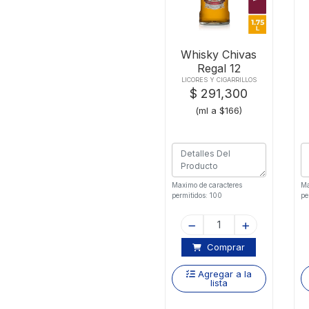
Whisky Chivas
Regal 12
Anosx1750ml
LICORES Y CIGARRILLOS
$ 291,300
(ml a $166)
Maximo de caracteres
Ma
permitidos: 100
pe
Comprar
Agregar a la
lista