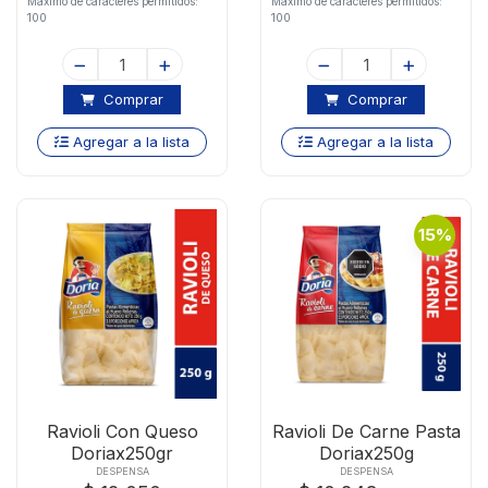
Maximo de caracteres permitidos:
Maximo de caracteres permitidos:
100
100
Comprar
Comprar
Agregar a la lista
Agregar a la lista
15%
Ravioli Con Queso
Ravioli De Carne Pasta
Doriax250gr
Doriax250g
DESPENSA
DESPENSA