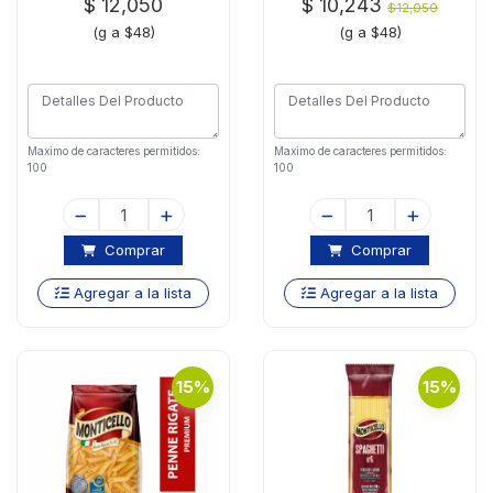
$ 12,050
$ 10,243
$12,050
(g a $48)
(g a $48)
Maximo de caracteres permitidos:
Maximo de caracteres permitidos:
100
100
Comprar
Comprar
Agregar a la lista
Agregar a la lista
15%
15%