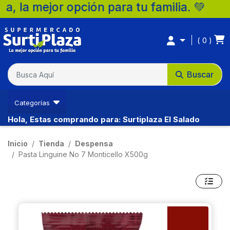
 mejor opción para tu familia. 💚
0
Buscar
Categorías
Hola, Estas comprando para: Surtiplaza El Salado
Inicio
Tienda
Despensa
Pasta Linguine No 7 Monticello X500g