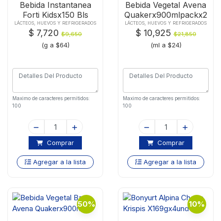
Bebida Instantanea
Bebida Vegetal Avena
Forti Kidsx150 Bls
Quakerx900mlpackx2
Fresa-mora
LÁCTEOS, HUEVOS Y REFRIGERADOS
LÁCTEOS, HUEVOS Y REFRIGERADOS
$ 7,720
$ 10,925
$9,650
$21,850
(g a $64)
(ml a $24)
Maximo de caracteres permitidos:
Maximo de caracteres permitidos:
100
100
Comprar
Comprar
Agregar a la lista
Agregar a la lista
50%
10%