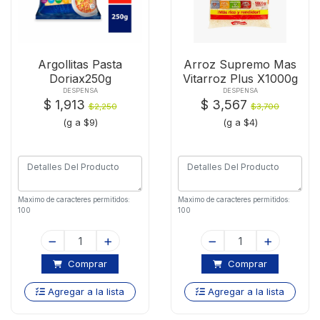
Argollitas Pasta
Arroz Supremo Mas
Doriax250g
Vitarroz Plus X1000g
DESPENSA
DESPENSA
$ 1,913
$ 3,567
$2,250
$3,700
(g a $9)
(g a $4)
Maximo de caracteres permitidos:
Maximo de caracteres permitidos:
100
100
Comprar
Comprar
Agregar a la lista
Agregar a la lista