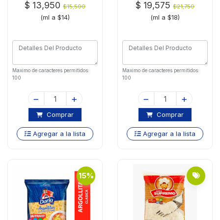
$ 13,950
$ 19,575
$15,500
$21,750
(ml a $14)
(ml a $18)
Maximo de caracteres permitidos:
Maximo de caracteres permitidos:
100
100
Comprar
Comprar
Agregar a la lista
Agregar a la lista
15%