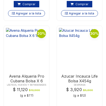
Comprar
Comprar
Agregar a la lista
Agregar a la lista
20%
30%
Avena Alqueria Pro
Azucar Incauca Life
Cubana Bolsa X 6
Bolsa X454g
180g
LÁCTEOS, HUEVOS Y REFRIGERADOS
DESPENSA
$ 11,120
$ 3,920
$13,900
$5,600
(g a $77)
(g a $12)