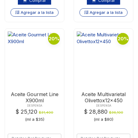
Comprar
Comprar
Agregar a la lista
Agregar a la lista
20%
20%
Aceite Gourmet Line
Aceite Multivarietal
X900ml
Olivettox12x450
DESPENSA
DESPENSA
$ 25,120
$ 28,880
$31,400
$36,100
(ml a $35)
(ml a $80)