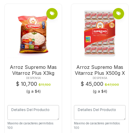
Arroz Supremo Mas
Arroz Supremo Mas
Vitarroz Plus X3kg
Vitarroz Plus X500g X
25 Und
DESPENSA
DESPENSA
$ 10,700
$ 45,000
$11,100
$47,000
(g a $4)
(g a $4)
Maximo de caracteres permitidos:
Maximo de caracteres permitidos:
100
100