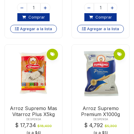
Comprar
Comprar
Agregar a la lista
Agregar a la lista
Arroz Supremo Mas
Arroz Supremo
Vitarroz Plus X5kg
Premium X1000g
DESPENSA
DESPENSA
$ 17,734
$ 4,792
$18,400
$5,300
(g a $4)
(g a $5)