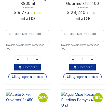
X900ml
Gourmetx12x400
DESPENSA
DESPENSA
$ 9,775
$ 29,240
$11,500
$36,550
(ml a $13)
(ml a $91)
Maximo de caracteres permitidos:
Maximo de caracteres permitidos:
100
100
Comprar
Comprar
Agregar a la lista
Agregar a la lista
20%
15%