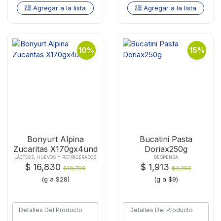
Agregar a la lista
Agregar a la lista
10%
15%
Bonyurt Alpina
Bucatini Pasta
Zucaritas X170gx4und
Doriax250g
LÁCTEOS, HUEVOS Y REFRIGERADOS
DESPENSA
$ 16,830
$ 1,913
$18,700
$2,250
(g a $28)
(g a $9)