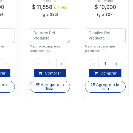
00 Gr
X400 Gr
NO
DESAYUNO
DESAYUNO
00
$ 11,858
$ 10,900
$13,950
3)
(g a $35)
(g a $27)
res
Maximo de caracteres
Maximo de caracteres
permitidos: 100
permitidos: 100
rar
Comprar
Comprar
 a la
Agregar a la
Agregar a la
lista
lista