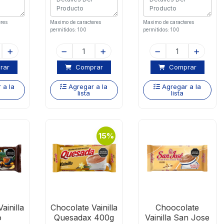
res
Maximo de caracteres
Maximo de caracteres
permitidos: 100
permitidos: 100
rar
Comprar
Comprar
 a la
Agregar a la
Agregar a la
lista
lista
15%
ainilla
Chocolate Vainilla
Choocolate
o
Quesadax 400g
Vainilla San Jose