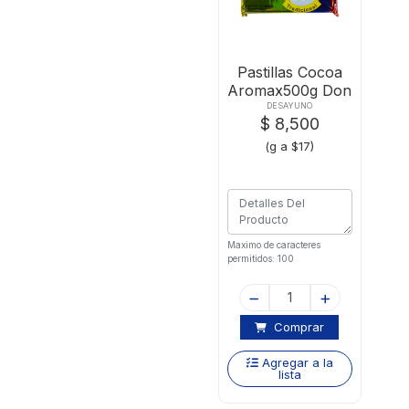
Pastillas Cocoa
Aromax500g Don
Sabroso
DESAYUNO
$ 8,500
(g a $17)
Maximo de caracteres
permitidos: 100
Comprar
Agregar a la
lista