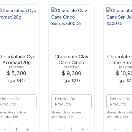
Chocolatada Cyc
Chocolate Clav
Chocolate 
Aromax120g
Cane Cinco
Cane San
Sierrasx400 Gr
X400 
DESAYUNO
DESAYUNO
DESAYU
$ 5,300
$ 9,300
$ 10,9
(g a $44)
(g a $23)
(g a $2
ximo de caracteres
Maximo de caracteres
Maximo de caracte
rmitidos: 100
permitidos: 100
permitidos: 100