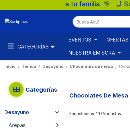
lia. 💚 🛒 Supermercados Surtiplaza, la m
EVENTOS
OFERTAS
CATEGORÍAS
NUESTRA EMISORA
Inicio
Tienda
Desayuno
Chocolates de mesa
Choco
Categorías
Chocolates De Mesa 
Desayuno
Encontramos:
19 Productos
Arepas