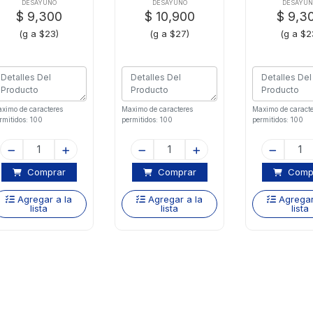
Sierrasx400 Gr
Jose X400 Gr
Sierrasx4
DESAYUNO
DESAYUNO
DESAYU
$ 9,300
$ 10,900
$ 9,3
(g a $23)
(g a $27)
(g a $2
ximo de caracteres
Maximo de caracteres
Maximo de caracte
rmitidos: 100
permitidos: 100
permitidos: 100
Comprar
Comprar
Comp
Agregar a la
Agregar a la
Agregar
lista
lista
lista