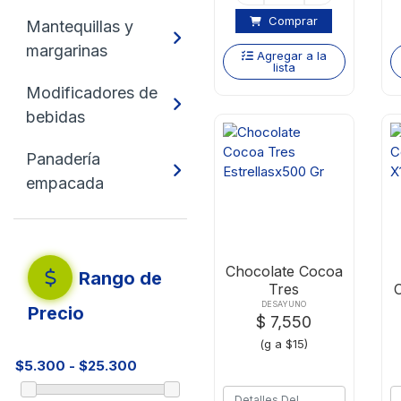
Comprar
Mantequillas y
margarinas
Agregar a la
lista
Modificadores de
bebidas
Panadería
empacada
Chocolate Cocoa
Rango de
Tres
C
Estrellasx500 Gr
DESAYUNO
Precio
$ 7,550
(g a $15)