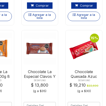
rar
Comprar
Comprar
 a la
Agregar a la
Agregar a la
lista
lista
15%
e La
Chocolate La
Chocolate
200g 8
Especial Clavos Y
Quesada Azuc
as
Canela 400g
Clavos Canela
NO
DESAYUNO
DESAYUNO
00
$ 13,800
$ 19,210
X750g
$22,600
1)
(g a $35)
(g a $30)