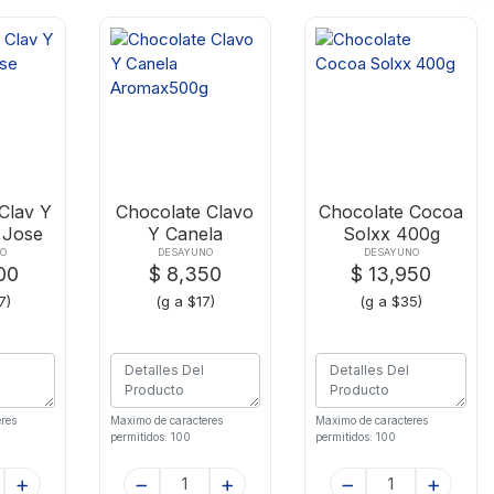
Clav Y
Chocolate Clavo
Chocolate Cocoa
 Jose
Y Canela
Solxx 400g
Gr
Aromax500g
NO
DESAYUNO
DESAYUNO
00
$ 8,350
$ 13,950
7)
(g a $17)
(g a $35)
res
Maximo de caracteres
Maximo de caracteres
permitidos: 100
permitidos: 100