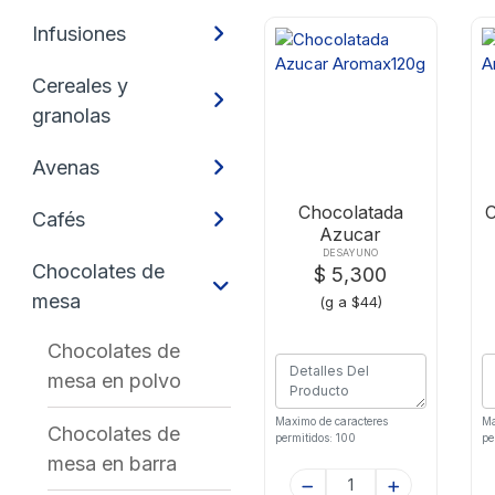
Infusiones
Cereales y
granolas
Avenas
Chocolatada
Cafés
Azucar
Aromax120g
DESAYUNO
Chocolates de
$ 5,300
mesa
(g a $44)
Chocolates de
mesa en polvo
Maximo de caracteres
Ma
Chocolates de
permitidos: 100
pe
mesa en barra