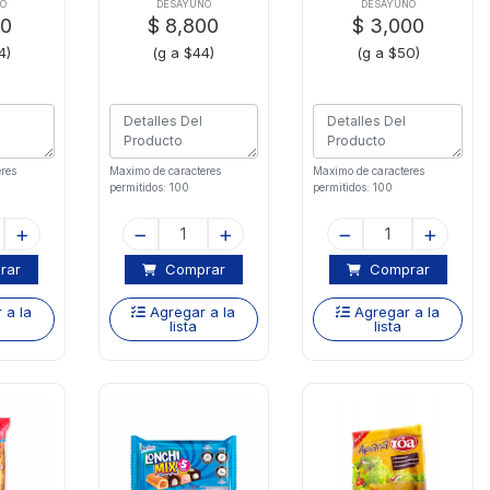
g
Mora 1p 200g
Ramox60 Gr
NO
DESAYUNO
DESAYUNO
50
$ 8,800
$ 3,000
Flow Bim
4)
(g a $44)
(g a $50)
res
Maximo de caracteres
Maximo de caracteres
permitidos: 100
permitidos: 100
rar
Comprar
Comprar
 a la
Agregar a la
Agregar a la
lista
lista