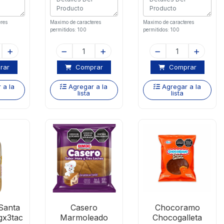
res
Maximo de caracteres
Maximo de caracteres
permitidos: 100
permitidos: 100
rar
Comprar
Comprar
 a la
Agregar a la
Agregar a la
lista
lista
 Santa
Casero
Chocoramo
gx3tac
Marmoleado
Chocogalleta