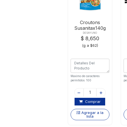
Croutons
Susanitax140g
Cesar Bls
DESAYUNO
$ 8,650
(g a $62)
Maximo de caracteres
Ma
permitidos: 100
pe
Comprar
Agregar a la
lista