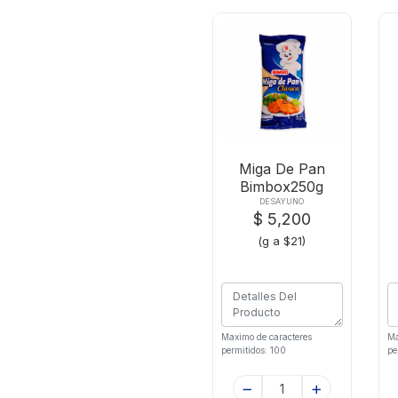
Miga De Pan
Bimbox250g
DESAYUNO
$ 5,200
(g a $21)
Maximo de caracteres
Ma
permitidos: 100
pe