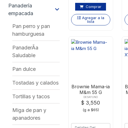
Panadería
Comprar
empacada
Agregar a la
lista
Pan perro y pan
hamburguesa
PanaderÃa
Saludable
Pan dulce
Tostadas y calados
Brownie Mama-ia
B
M&m 55 G
Tortillas y tacos
DESAYUNO
$ 3,550
Miga de pan y
(g a $65)
apanadores