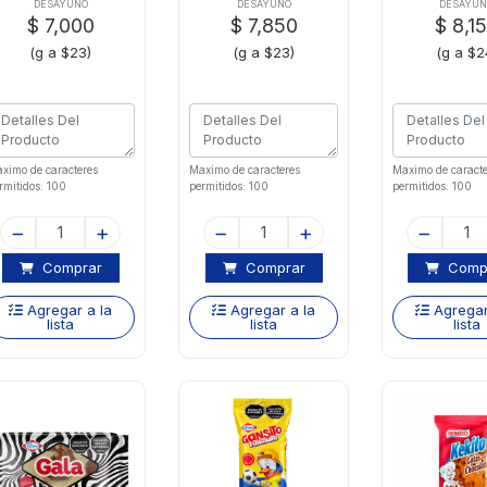
Manteq
Inte
DESAYUNO
DESAYUNO
DESAYU
$ 7,000
$ 7,850
$ 8,1
(g a $23)
(g a $23)
(g a $2
ximo de caracteres
Maximo de caracteres
Maximo de caracte
rmitidos: 100
permitidos: 100
permitidos: 100
Comprar
Comprar
Comp
Agregar a la
Agregar a la
Agregar
lista
lista
lista