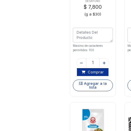
DESAYUNO
$ 7,800
(g a $30)
Maximo de caracteres
Ma
permitidos: 100
pe
Comprar
Agregar a la
lista