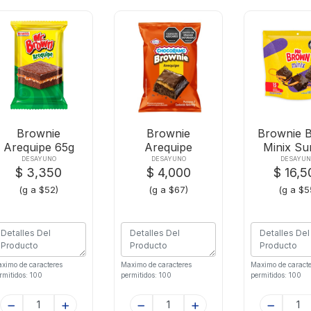
Brownie
Brownie
Brownie 
Arequipe 65g
Arequipe
Minix Su
Flow Bimbox1p
Ramox60 Gr
Flow X3
DESAYUNO
DESAYUNO
DESAYU
$ 3,350
$ 4,000
$ 16,5
(g a $52)
(g a $67)
(g a $5
ximo de caracteres
Maximo de caracteres
Maximo de caracte
rmitidos: 100
permitidos: 100
permitidos: 100