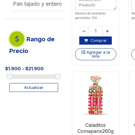
Pan tajado y entero
Maximo de caracteres
Ma
permitidos: 100
pe
Rango de
Comprar
Precio
Agregar a la
lista
Actualizar
Caladitos
Comapanx260g