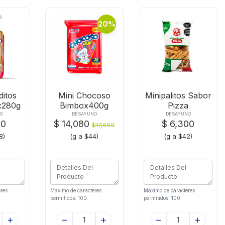
20%
ditos
Mini Chocoso
Minipalitos Sabor
x280g
Bimbox400g
Pizza
Susanitax150 G
NO
DESAYUNO
DESAYUNO
00
$ 14,080
$ 6,300
$17,600
8)
(g a $44)
(g a $42)
res
Maximo de caracteres
Maximo de caracteres
permitidos: 100
permitidos: 100