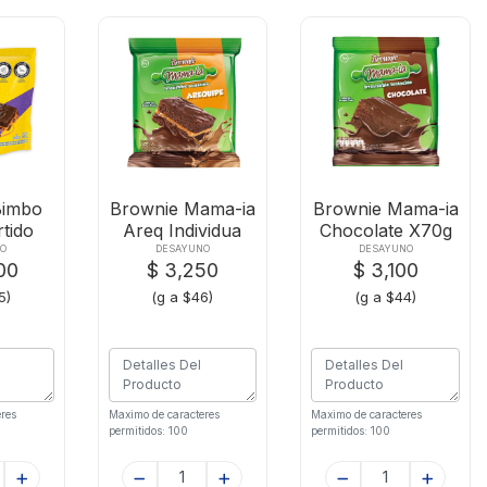
Bimbo
Brownie Mama-ia
Brownie Mama-ia
rtido
Areq Individua
Chocolate X70g
02g
X70g
NO
DESAYUNO
DESAYUNO
00
$ 3,250
$ 3,100
5)
(g a $46)
(g a $44)
res
Maximo de caracteres
Maximo de caracteres
permitidos: 100
permitidos: 100