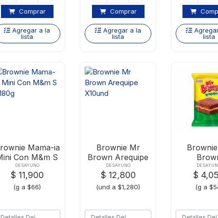
Comprar
Comprar
Comp
Agregar a la
Agregar a la
Agregar
lista
lista
lista
rownie Mama-ia
Brownie Mr
Brownie
Mini Con M&m S
Brown Arequipe
Brow
X180g
X10und
Arequipe
DESAYUNO
DESAYUNO
DESAYU
$ 11,900
$ 12,800
$ 4,0
(g a $66)
(und a $1,280)
(g a $5