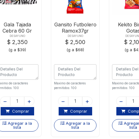
Gala Tajada
Gansito Futbolero
Kekito B
Cebra 60 Gr
Ramox37gr
Gota
Chocolat
DESAYUNO
DESAYUNO
DESAYU
$ 2,350
$ 2,500
$ 2,1
(g a $39)
(g a $68)
(g a $4
ximo de caracteres
Maximo de caracteres
Maximo de caracte
rmitidos: 100
permitidos: 100
permitidos: 100
Comprar
Comprar
Comp
Agregar a la
Agregar a la
Agregar
lista
lista
lista