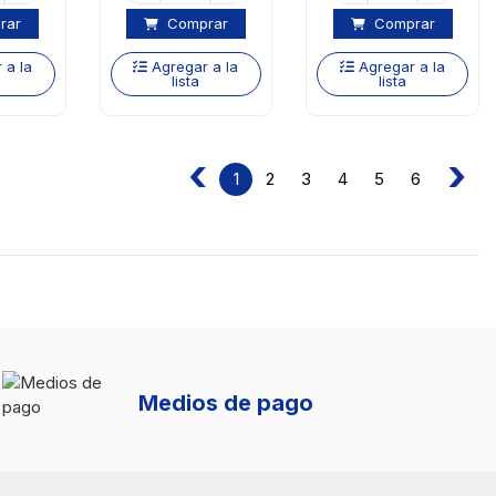
rar
Comprar
Comprar
 a la
Agregar a la
Agregar a la
lista
lista
‹
›
2
3
4
5
6
1
Medios de pago