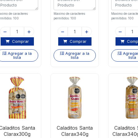
ximo de caracteres
Maximo de caracteres
Maximo de caracte
rmitidos: 100
permitidos: 100
permitidos: 100
Comprar
Comprar
Comp
Agregar a la
Agregar a la
Agregar
lista
lista
lista
Caladitos Santa
Caladitos Santa
Caladitos
Clarax300g
Clarax340g
Clarax340