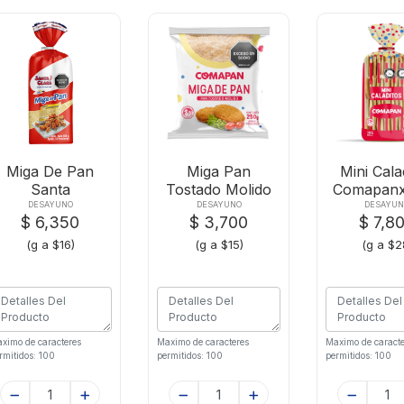
Miga De Pan
Miga Pan
Mini Cala
Santa
Tostado Molido
Comapan
Clarax400g
Comapanx250gr
DESAYUNO
DESAYUNO
DESAYU
$ 6,350
$ 3,700
$ 7,8
(g a $16)
(g a $15)
(g a $2
ximo de caracteres
Maximo de caracteres
Maximo de caracte
rmitidos: 100
permitidos: 100
permitidos: 100