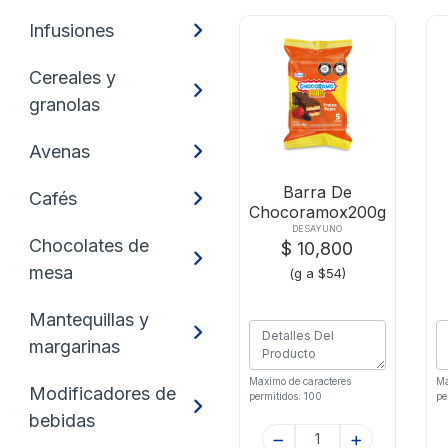
Infusiones
Cereales y
granolas
Avenas
Barra De
Cafés
Chocoramox200g
Frutos Rojos
DESAYUNO
Chocolates de
$ 10,800
mesa
(g a $54)
Mantequillas y
margarinas
Maximo de caracteres
Ma
Modificadores de
permitidos: 100
pe
bebidas