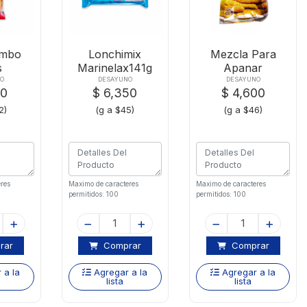
imbo
Lonchimix
Mezcla Para
s
Marinelax141g
Apanar
ex50g
Apanaroax100g
NO
DESAYUNO
DESAYUNO
00
$ 6,350
$ 4,600
2)
(g a $45)
(g a $46)
res
Maximo de caracteres
Maximo de caracteres
permitidos: 100
permitidos: 100
rar
Comprar
Comprar
 a la
Agregar a la
Agregar a la
lista
lista