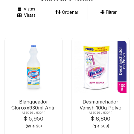
Vistas
Ordenar
Filtrar
Vistas
Blanqueador
Desmamchador
Cloroxx930ml Anti-
Vanish 100g Polvo
splash Org
Blanco
ASEO DEL HOGAR
ASEO DEL HOGAR
$ 5,950
$ 8,800
(ml a $6)
(g a $88)