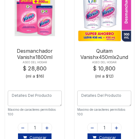
Desmanchador
Quitam
Vanishx1800ml
Vanishx450mlx2und
Rosa+800ml Dp Rosa
Blanco-21618
ASEO DEL HOGAR
ASEO DEL HOGAR
$ 28,800
$ 10,800
(ml a $16)
(ml a $12)
Maximo de caracteres permitidos:
Maximo de caracteres permitidos:
100
100
Comprar
Comprar