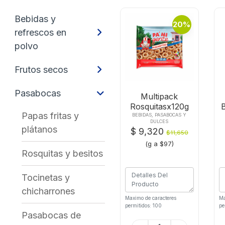
Bebidas y
20%
refrescos en
polvo
Frutos secos
Pasabocas
Multipack
Rosquitasx120g
Papas fritas y
BEBIDAS, PASABOCAS Y
DULCES
plátanos
$ 9,320
$11,650
(g a $97)
Rosquitas y besitos
Tocinetas y
chicharrones
Maximo de caracteres
Ma
permitidos: 100
pe
Pasabocas de