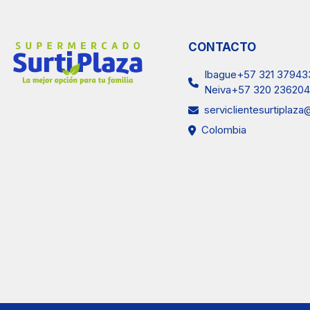
CONTACTO
Ibague+57 321 37943
Neiva+57 320 236204
serviclientesurtiplaz
Colombia