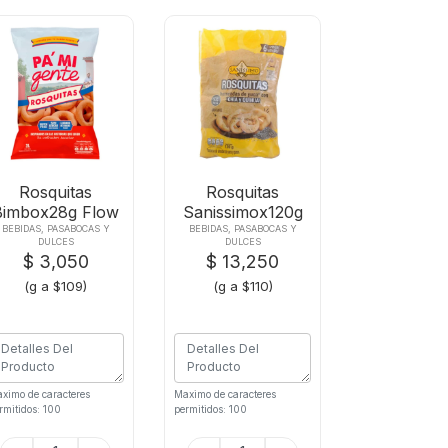
Rosquitas
Rosquitas
Bimbox28g Flow
Sanissimox120g
Pam
Bol
BEBIDAS, PASABOCAS Y
BEBIDAS, PASABOCAS Y
DULCES
DULCES
$ 3,050
$ 13,250
(g a $109)
(g a $110)
ximo de caracteres
Maximo de caracteres
rmitidos: 100
permitidos: 100