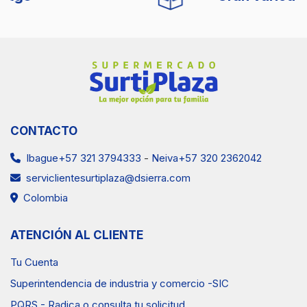
Ventas Neiva
(57) 3202362042
CONTACTO
Ibague+57 321 3794333
-
Neiva+57 320 2362042
serviclientesurtiplaza@dsierra.com
Colombia
ATENCIÓN AL CLIENTE
Tu Cuenta
Superintendencia de industria y comercio -SIC
PQRS - Radica o consulta tu solicitud