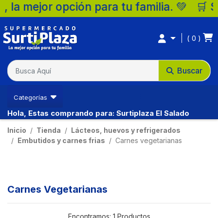
a mejor opción para tu familia. 💚 🛒 Sup
0
Buscar
Ventas Ibague
Categorías
Hola, Estas comprando para: Surtiplaza El Salado
(57) 3213794333
Inicio
Tienda
Lácteos, huevos y refrigerados
Embutidos y carnes frias
Carnes vegetarianas
Carnes Vegetarianas
Encontramos:
1 Productos