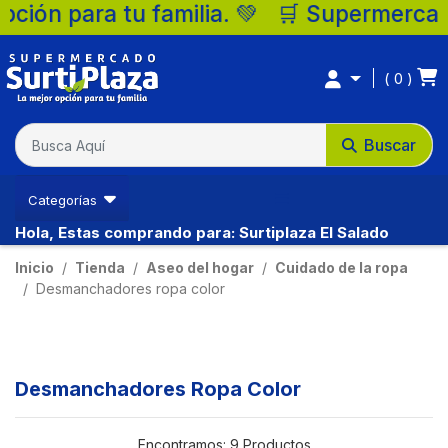
 🛒 Supermercados Surtiplaza, la mejor o
0
Buscar
Categorías
Hola, Estas comprando para: Surtiplaza El Salado
Inicio
Tienda
Aseo del hogar
Cuidado de la ropa
Desmanchadores ropa color
Desmanchadores Ropa Color
Encontramos:
9 Productos