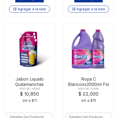
Agregar a la lista
Agregar a la lista
Jabon Liquido
Ropa C
Quitamanchas
Blancoxx2000ml Flo
Azulkx1600ml
Gts Flox1000ml
ASEO DEL HOGAR
ASEO DEL HOGAR
$ 10,850
$ 22,000
(ml a $7)
(ml a $11)