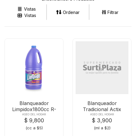
Vistas
Ordenar
Filtrar
Vistas
Blanqueador
Blanqueador
Limpidox1800cc R-
Tradicional Actix
color
X2000 Ml
ASEO DEL HOGAR
ASEO DEL HOGAR
$ 9,800
$ 3,900
(cc a $5)
(ml a $2)