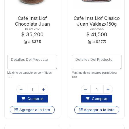
Cafe Inst Liof
Cafe Inst Liof Clasico
Chocolate Juan
Juan Valdezx150g
Valdezx95g
DESAYUNO
DESAYUNO
$ 35,200
$ 41,500
(g a $371)
(g a $277)
Maximo de caracteres permitidos:
Maximo de caracteres permitidos:
100
100
Comprar
Comprar
Agregar a la lista
Agregar a la lista