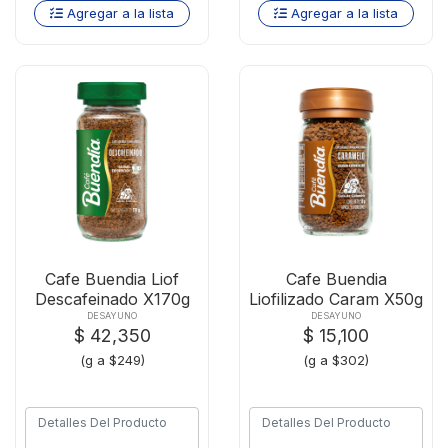
Agregar a la lista
Agregar a la lista
Cafe Buendia Liof
Cafe Buendia
Descafeinado X170g
Liofilizado Caram X50g
DESAYUNO
DESAYUNO
$ 42,350
$ 15,100
(g a $249)
(g a $302)