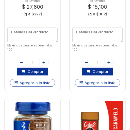
X50g
DESAYUNO
DESAYUNO
$ 27,800
$ 15,100
(g a $327)
(g a $302)
Maximo de caracteres permitidos:
Maximo de caracteres permitidos:
100
100
Comprar
Comprar
Agregar a la lista
Agregar a la lista