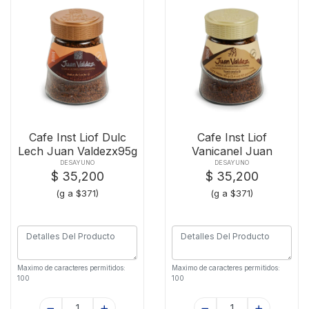
Cafe Inst Liof Dulc
Cafe Inst Liof
Lech Juan Valdezx95g
Vanicanel Juan
Valdezx95g
DESAYUNO
DESAYUNO
$ 35,200
$ 35,200
(g a $371)
(g a $371)
Maximo de caracteres permitidos:
Maximo de caracteres permitidos:
100
100