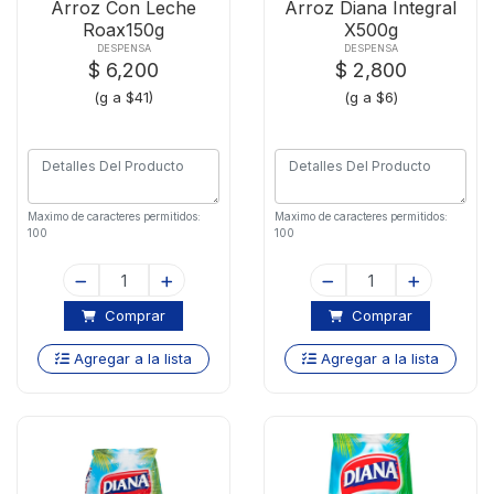
Arroz Con Leche
Arroz Diana Integral
Roax150g
X500g
DESPENSA
DESPENSA
$ 6,200
$ 2,800
(g a $41)
(g a $6)
Maximo de caracteres permitidos:
Maximo de caracteres permitidos:
100
100
Comprar
Comprar
Agregar a la lista
Agregar a la lista