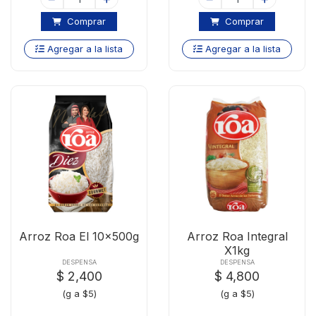
Comprar
Comprar
Agregar a la lista
Agregar a la lista
Arroz Roa El 10x500g
Arroz Roa Integral
X1kg
DESPENSA
DESPENSA
$ 2,400
$ 4,800
(g a $5)
(g a $5)