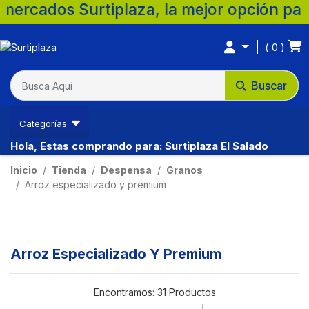
iplaza, la mejor opción para tu familia. 
0
Buscar
Categorías
Hola, Estas comprando para: Surtiplaza El Salado
Inicio
Tienda
Despensa
Granos
Arroz especializado y premium
Arroz Especializado Y Premium
Encontramos:
31 Productos