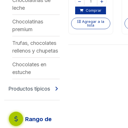
Chocolatinas de
leche
Comprar
Chocolatinas
Agregar a la
lista
premium
Trufas, chocolates
rellenos y chupetas
Chocolates en
estuche
Productos típicos
Rango de