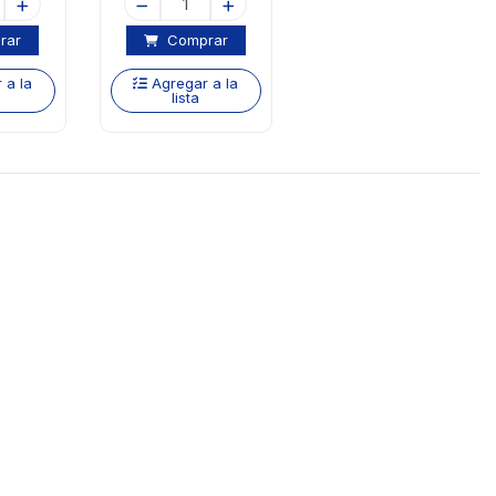
rar
Comprar
 a la
Agregar a la
lista