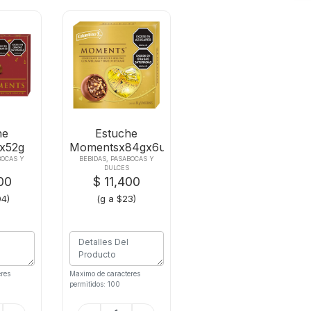
he
Estuche
x52g
Momentsx84gx6und
um
Chocolate
BOCAS Y
BEBIDAS, PASABOCAS Y
DULCES
ado
00
$ 11,400
04)
(g a $23)
res
Maximo de caracteres
permitidos: 100