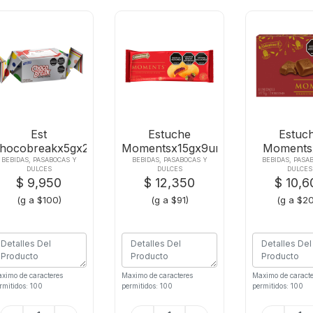
Est
Estuche
Estuc
hocobreakx5gx20und
Momentsx15gx9und
Moments
Mono Stdo
Rellenas Mora
Premi
BEBIDAS, PASABOCAS Y
BEBIDAS, PASABOCAS Y
BEBIDAS, PASA
DULCES
DULCES
DULCES
Estamp
$ 9,950
$ 12,350
$ 10,6
(g a $100)
(g a $91)
(g a $2
ximo de caracteres
Maximo de caracteres
Maximo de caracte
rmitidos: 100
permitidos: 100
permitidos: 100