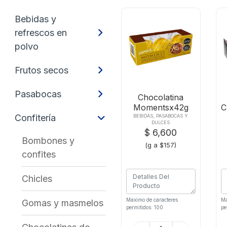
Bebidas y
refrescos en
polvo
Frutos secos
Pasabocas
Chocolatina
Momentsx42g
C
Estuche
Confitería
BEBIDAS, PASABOCAS Y
DULCES
$ 6,600
Bombones y
(g a $157)
confites
Chicles
Maximo de caracteres
Ma
Gomas y masmelos
permitidos: 100
pe